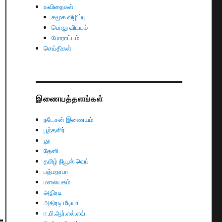
கவிதைகள்
சமூக விழிப்பு
பொது விடயம்
போராட்டம்
செய்திகள்
இணையத்தளங்கள்
நடேசன் இணையம்
பூந்தளிர்
தூ
தேனி
தமிழ் நியூஸ் வெப்
பத்மநாபா
மலையகம்
அதிரடி
அதிரடி மீடியா
ஈ.பி.ஆர்.எல்.எவ்.