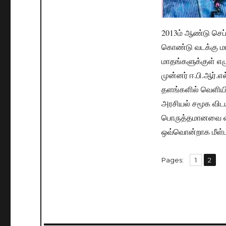
2013ம் ஆண்டு செப
கொண்டு வடக்கு ம
மாதங்களுக்குள் எ
முன்னர் ஈ.பி.ஆர்.
தளங்களில் வெளியி
அரசியல் சமூக விடய
பொருத்தமானவை என
ஒவ்வொன்றாக மீள்ப
,
Pages:
Page
1
Page
2