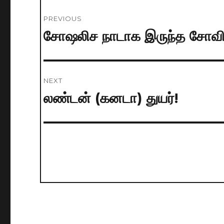
Post
PREVIOUS
navigation
சோஷலிச நாடாக இருந்த சோவியத்
Previous
post:
NEXT
லண்டன் (கனடா) துயர்!
Next
post: