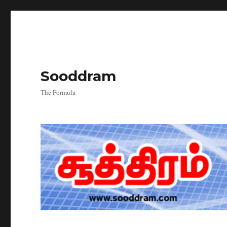
Sooddram
The Formula