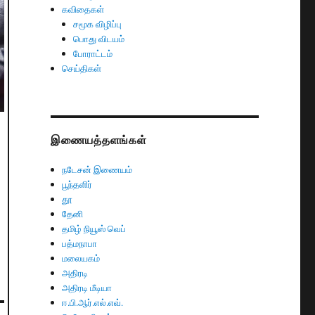
கவிதைகள்
சமூக விழிப்பு
பொது விடயம்
போராட்டம்
செய்திகள்
இணையத்தளங்கள்
நடேசன் இணையம்
பூந்தளிர்
தூ
தேனி
தமிழ் நியூஸ் வெப்
பத்மநாபா
மலையகம்
அதிரடி
அதிரடி மீடியா
ஈ.பி.ஆர்.எல்.எவ்.