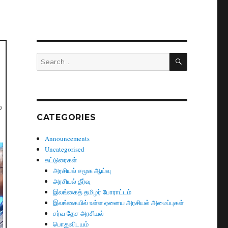
SEARCH
Search
for:
்
CATEGORIES
Announcements
Uncategorised
கட்டுரைகள்
அரசியல் சமூக ஆய்வு
அரசியல் தீர்வு
இலங்கைத் தமிழர் போராட்டம்
இலங்கையில் உள்ள ஏனைய அரசியல் அமைப்புகள்
சர்வ தேச அரசியல்
பொதுவிடயம்