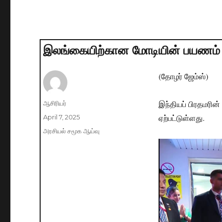
இலங்கையிற்கான மோடியின் பயணம்
(தோழர் ஜேம்ஸ்)
இந்தியப் பிரதமரி
Author
ஆசிரியர்
ஏற்பட்டுள்ளது.
Posted
April 7, 2025
on
Categories
அரசியல் சமூக ஆய்வு