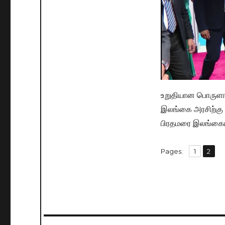
உறுதியான பொருளாத
இலங்கை அரசிற்கு இ
பிரதமரை இலங்கையி
,
Pages:
Page
1
Page
2