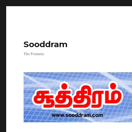
Sooddram
The Formula