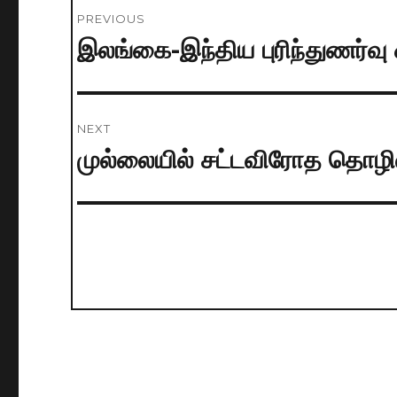
Post
PREVIOUS
navigation
இலங்கை-இந்திய புரிந்துணர்வ
Previous
post:
NEXT
முல்லையில் சட்டவிரோத தொழில்
Next
post: