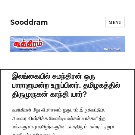
Sooddram
MENU
இலங்கையில் சுமந்திரன் ஒரு
பாராளுமன்ற உறுப்பினர். தமிழகத்தில்
திருமுருகன் காந்தி யார்?
சுமந்திரன் மீது விமர்சனம் ஒருபுறம் இருக்கட்டும்.
அவரை விமர்சிக்க வேண்டியவர்கள் வாக்களித்த
மக்களும் ஈழ தமிழர்களுமே! புலத்திலும், உள்நாட்டிலும்
அரசியல்வாதிகளாலும்