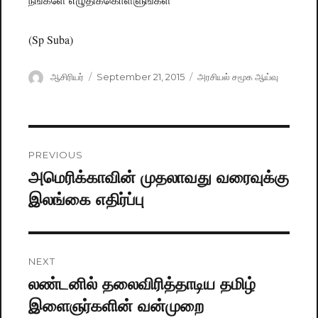
(Sp Suba)
Author
ஆசிரியர்
Posted
September 21, 2015
Categories
அரசியல் சமூக ஆய்வு
on
Post
PREVIOUS
navigation
அமெரிக்காவின் முதலாவது வரைவுக்கு
Previous
இலங்கை எதிர்ப்பு
post:
NEXT
லண்டனில் தலைவிரித்தாடிய தமிழ்
Next
இளைஞர்களின் வன்முறை
post: