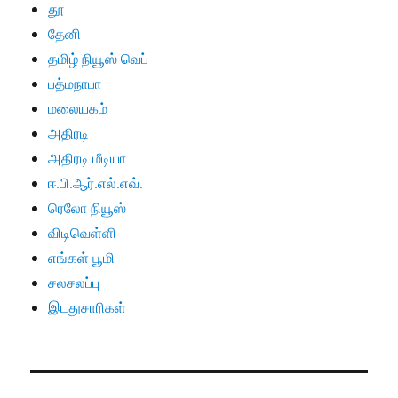
தூ
தேனி
தமிழ் நியூஸ் வெப்
பத்மநாபா
மலையகம்
அதிரடி
அதிரடி மீடியா
ஈ.பி.ஆர்.எல்.எவ்.
ரெலோ நியூஸ்
விடிவெள்ளி
எங்கள் பூமி
சலசலப்பு
இடதுசாரிகள்