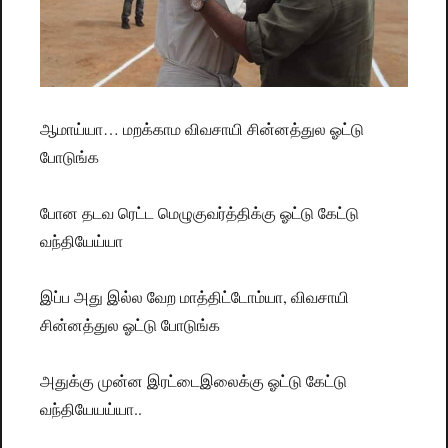
ஆமாய்யா… மறக்காம விவசாயி சின்னத்துல ஓட்டு
போடுங்க
போன தடவ ரெட்ட மெழுகுவர்த்திக்கு ஓட்டு கேட்டு
வந்தியேய்யா
இப்ப அது இல்ல வேற மாத்திட்டோம்யா, விவசாயி
சின்னத்துல ஓட்டு போடுங்க
அதுக்கு முன்ன இரட்டைஇலைக்கு ஓட்டு கேட்டு
வந்தியேயய்யா..