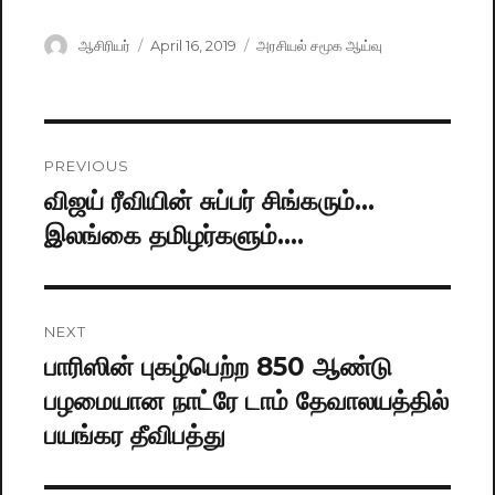
Author
ஆசிரியர்
Posted
April 16, 2019
Categories
அரசியல் சமூக ஆய்வு
on
Post
PREVIOUS
navigation
விஜய் ரீவியின் சுப்பர் சிங்கரும்…
Previous
இலங்கை தமிழர்களும்….
post:
NEXT
பாரிஸின் புகழ்பெற்ற 850 ஆண்டு
Next
பழமையான நாட்ரே டாம் தேவாலயத்தில்
post:
பயங்கர தீவிபத்து