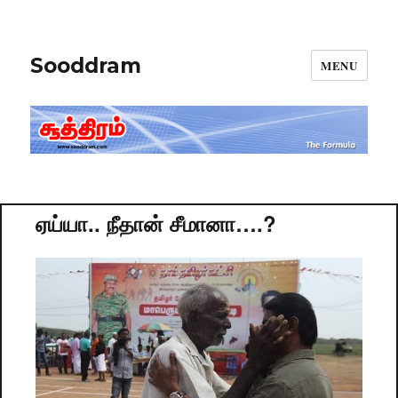
Sooddram
MENU
ஏய்யா.. நீதான் சீமானா….?