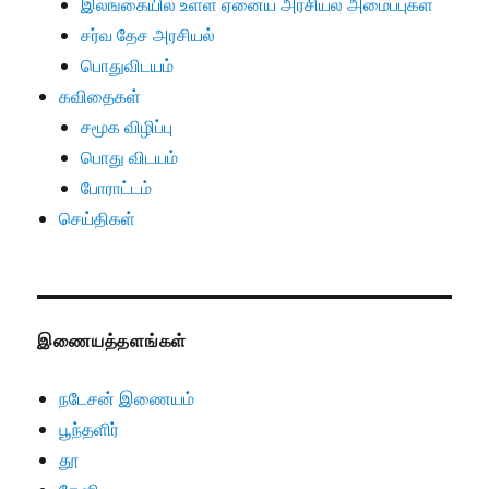
இலங்கையில் உள்ள ஏனைய அரசியல் அமைப்புகள்
சர்வ தேச அரசியல்
பொதுவிடயம்
கவிதைகள்
சமூக விழிப்பு
பொது விடயம்
போராட்டம்
செய்திகள்
இணையத்தளங்கள்
நடேசன் இணையம்
பூந்தளிர்
தூ