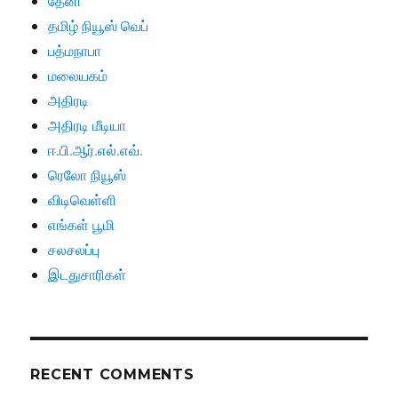
தேனி
தமிழ் நியூஸ் வெப்
பத்மநாபா
மலையகம்
அதிரடி
அதிரடி மீடியா
ஈ.பி.ஆர்.எல்.எவ்.
ரெலோ நியூஸ்
விடிவெள்ளி
எங்கள் பூமி
சலசலப்பு
இடதுசாரிகள்
RECENT COMMENTS