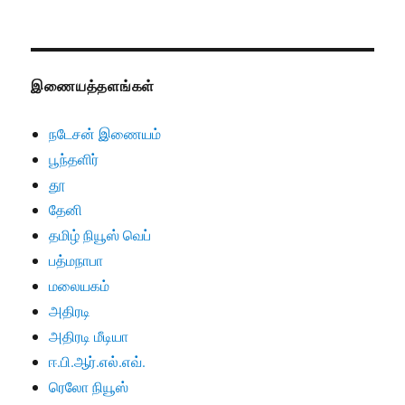
இணையத்தளங்கள்
நடேசன் இணையம்
பூந்தளிர்
தூ
தேனி
தமிழ் நியூஸ் வெப்
பத்மநாபா
மலையகம்
அதிரடி
அதிரடி மீடியா
ஈ.பி.ஆர்.எல்.எவ்.
ரெலோ நியூஸ்