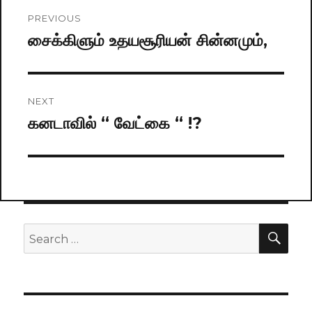
Post
PREVIOUS
navigation
சைக்கிளும் உதயசூரியன் சின்னமும்,
Previous
post:
NEXT
கனடாவில் “ வேட்கை “ !?
Next
post:
SE
Search
for: