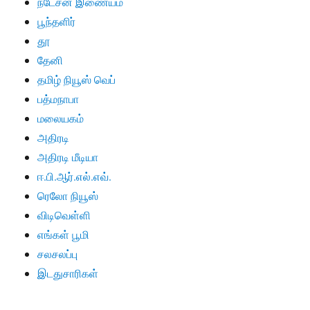
நடேசன் இணையம்
பூந்தளிர்
தூ
தேனி
தமிழ் நியூஸ் வெப்
பத்மநாபா
மலையகம்
அதிரடி
அதிரடி மீடியா
ஈ.பி.ஆர்.எல்.எவ்.
ரெலோ நியூஸ்
விடிவெள்ளி
எங்கள் பூமி
சலசலப்பு
இடதுசாரிகள்