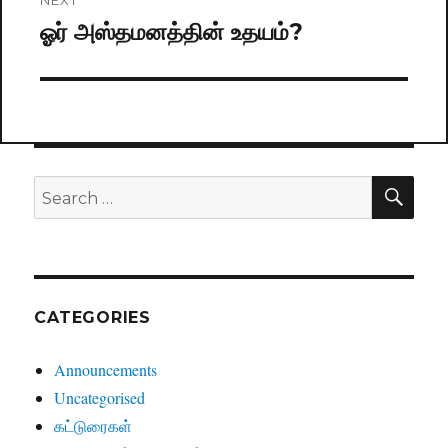
ஓர் அஸ்தமனத்தின் உதயம்?
Next
post:
SE
Search
for:
CATEGORIES
Announcements
Uncategorised
கட்டுரைகள்