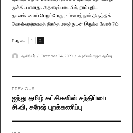
முக்கியமானது. அதனடிப்படையில், நாம் புதிய
தகவல்களைப் பெறும்போது, எம்மைத் நாம் திருத்திக்
கொள்வதற்காகத் திறந்த மனத்துடன் இருக்க வேண்டும்.
,
Pages:
Page
1
Page
2
Author
ஆசிரியர்
Posted
October 24, 2019
Categories
அரசியல் சமூக ஆய்வு
on
Post
PREVIOUS
navigation
ஐந்து தமிழ் கட்சிகளின் சந்திப்பை
Previous
சி.வி, சுரேஷ் புறக்கணிப்பு
post:
NEXT