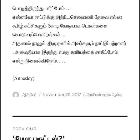
பொறுத்திருந்து பார்ப்போம் …
என்னவோ நாட்டுக்கு அந்நியசெலவாணி தேவை எல்லா
தமிழ் கட்சிகளும் கோடி கோடியாக டொலர்களை
கொடுவரப்போகிறார்கள்….
அதனால் நானும் ,திரு.ரணில் அவர்களும் நாட்டுப்பற்றாளர்
, அமைதியாக இருந்து எமது காரியத்தை சாதிப்போம்
என்று நினைக்கிறோம்……
(Annesley)
Author
ஆசிரியர்
Posted
November 20, 2017
Categories
அரசியல் சமூக ஆய்வு
on
Post
PREVIOUS
navigation
‘நீயுமா புரூட்டஸ்?’
Previous