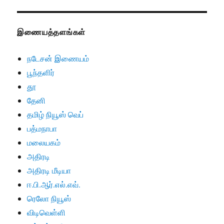
இணையத்தளங்கள்
நடேசன் இணையம்
பூந்தளிர்
தூ
தேனி
தமிழ் நியூஸ் வெப்
பத்மநாபா
மலையகம்
அதிரடி
அதிரடி மீடியா
ஈ.பி.ஆர்.எல்.எவ்.
ரெலோ நியூஸ்
விடிவெள்ளி