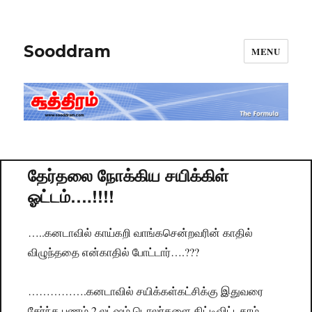
Sooddram
MENU
தேர்தலை நோக்கிய சயிக்கிள்
ஓட்டம்….!!!!
…..கனடாவில் காய்கறி வாங்கசென்றவரின் காதில்
விழுந்ததை என்காதில் போட்டார்….???
…………….கனடாவில் சயிக்கள்கட்சிக்கு இதுவரை
சேர்ந்த பணம் 2 லட்ஷம் டொலர்களை கிட்டிவிட்டதாம்….