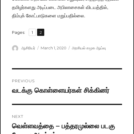
தமிழர்களது அடிப்படை அபிலாசைகள் விடயத்தில்,
திம்புக் கோட்பாடுகளை மறுப்பதில்லை.
,
Pages:
Page
1
Page
2
Author
ஆசிரியர்
Posted
March 1, 2020
Categories
அரசியல் சமூக ஆய்வு
on
Post
PREVIOUS
navigation
வடக்கு கொள்ளையர்கள் சிக்கினர்
Previous
post:
NEXT
வெள்ளவத்தை – பத்தரமுல்லை படகு
Next