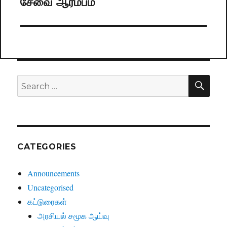
சேவை ஆரம்பம்
post:
SE
Search
for:
CATEGORIES
Announcements
Uncategorised
கட்டுரைகள்
அரசியல் சமூக ஆய்வு