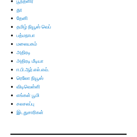
பூந்தளிர்
தூ
தேனி
தமிழ் நியூஸ் வெப்
பத்மநாபா
மலையகம்
அதிரடி
அதிரடி மீடியா
ஈ.பி.ஆர்.எல்.எவ்.
ரெலோ நியூஸ்
விடிவெள்ளி
எங்கள் பூமி
சலசலப்பு
இடதுசாரிகள்