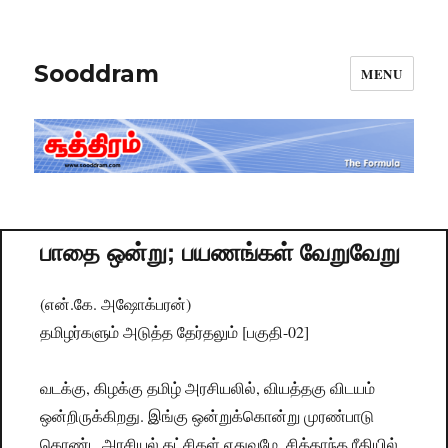
Sooddram
MENU
பாதை ஒன்று; பயணங்கள் வேறுவேறு
(என்.கே. அஷோக்பரன்)
தமிழர்களும் அடுத்த தேர்தலும் [பகுதி-02]
வடக்கு, கிழக்கு தமிழ் அரசியலில், வியத்தகு விடயம்
ஒன்றிருக்கிறது. இங்கு ஒன்றுக்கொன்று முரண்பாடு
கொண்ட அரசியல் கட்சிகள் எதுவுமே, சித்தாந்த ரீதியில்