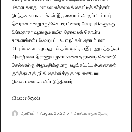
மீதான தனது மன உளைச்சலைக் கொட்டித் தீர்த்தார்.
நிபந்தனையாக எங்கள் இருவரையும் அஷரப்பிடம் யார்
இவர்கள் என்று உறுதிசெய்த பின்னர் அவர் புலிகளுக்கு
பிரேமதாசா வழங்கும் நவீன தொலைத் தொடர்பு
சாதனங்கள் பல்வேறுபட்ட பொருட்கள் தொடர்பான
விபரங்களை கூறியதுடன் தங்களுக்கு (இராணுவத்திற்கு)
அவற்றினை இராணுவ முகாம்களைத் தாண்டி கொண்டு
செல்வதற்கு அனுமதிக்குமாறு வழங்கப்பட்ட ஆணைகள்
குறித்து அதிருப்தி தெரிவித்து தமது கையேறு
நிலையினை வெளிப்படுத்தினார்.
(Bazeer Seyed)
Author
ஆசிரியர்
Posted
August 26, 2016
Categories
அரசியல் சமூக ஆய்வு
on