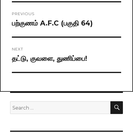
Post
PREVIOUS
navigation
பற்குணம் A.F.C (பகுதி 64)
Previous
post:
NEXT
தட்டு, குவளை, துணிப்பை!
Next
post:
SE
Search
for: