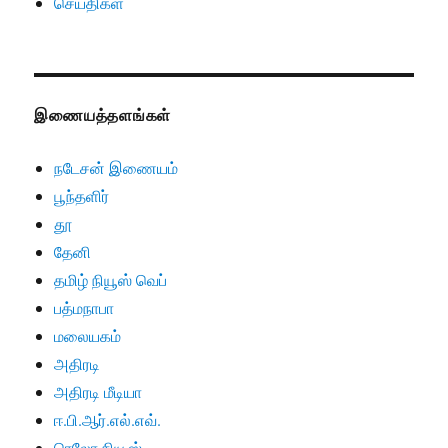
செய்திகள்
இணையத்தளங்கள்
நடேசன் இணையம்
பூந்தளிர்
தூ
தேனி
தமிழ் நியூஸ் வெப்
பத்மநாபா
மலையகம்
அதிரடி
அதிரடி மீடியா
ஈ.பி.ஆர்.எல்.எவ்.
ரெலோ நியூஸ்