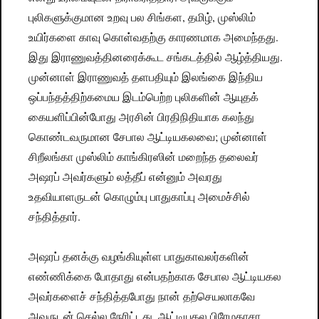
புலிகளுக்குமான உறவு பல சிங்கள, தமிழ், முஸ்லிம்
உயிர்களை காவு கொள்வதற்கு காரணமாக அமைந்தது.
இது இராணுவத்தினரைக்கூட சங்கடத்தில் ஆழ்த்தியது.
முன்னாள் இராணுவத் தளபதியும் இலங்கை இந்திய
ஒப்பந்தத்திற்கமைய இடம்பெற்ற புலிகளின் ஆயுதக்
கையளிப்பின்போது அரசின் பிரதிநிதியாக கலந்து
கொண்டவருமான சேபால ஆட்டியகலவை; முன்னாள்
சிறீலங்கா முஸ்லிம் காங்கிரஸின் மறைந்த தலைவர்
அஷரப் அவர்களும் லத்தீப் என்னும் அவரது
உதவியாளருடன் கொழும்பு பாதுகாப்பு அமைச்சில்
சந்தித்தார்.
அஷரப் தனக்கு வழங்கியுள்ள பாதுகாவலர்களின்
எண்ணிக்கை போதாது என்பதற்காக சேபால ஆட்டியகல
அவர்களைச் சந்தித்தபோது நான் தற்செயலாகவே
அவருடன் செல்ல நேரிட்டது. ஆட்டியகல பிரேமதாசா