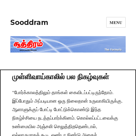
Sooddram
MENU
முள்ளிவாய்காலில் பல நிகழ்வுகள்
“போர்க்காலத்திலும் தாங்கள் கைவிடப்பட்டிருந்தோம்.
இப்போதும் அப்படியான ஒரு நிலைதான் உருவாகியிருக்கு.
ஆளாளுக்குப் போட்டி போட்டுக்கொண்டு இந்த
நிகழ்ச்சியை நடத்தப்பார்க்கினம். கொல்லப்பட்டவைக்கு
உண்மையில அஞ்சலி செலுத்திறதெண்டால்,
எல்லாருமாகக் கூடி, ஒண்டா நிண்டு அதைச்