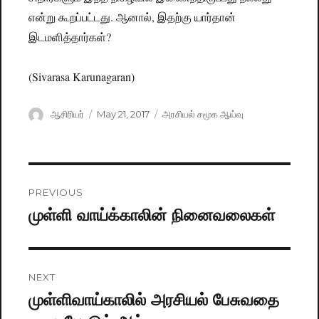
என்று கூறப்பட்டது. ஆனால், இதற்கு யார்தான்
இடமளித்தார்கள்?
(Sivarasa Karunagaran)
Author
ஆசிரியர்
Posted
May 21, 2017
Categories
அரசியல் சமூக ஆய்வு
on
Post
PREVIOUS
navigation
முள்ளி வாய்க்காலின் நினைவலைகள்
Previous
post:
NEXT
முள்ளிவாய்காலில் அரசியல் பேசுவதை
Next