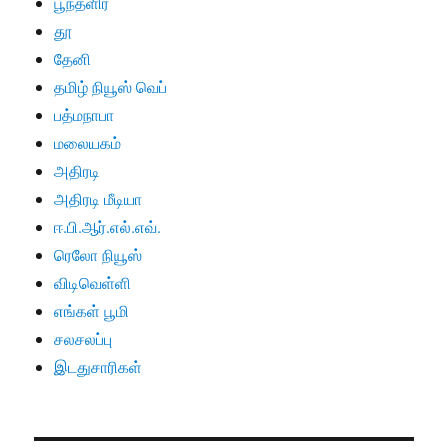
பூந்தளிர்
தூ
தேனி
தமிழ் நியூஸ் வெப்
பத்மநாபா
மலையகம்
அதிரடி
அதிரடி மீடியா
ஈ.பி.ஆர்.எல்.எவ்.
ரெலோ நியூஸ்
விடிவெள்ளி
எங்கள் பூமி
சலசலப்பு
இடதுசாரிகள்