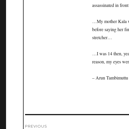
assassinated in fr
…My mother Kala was
before saying her fi
stretcher…
…I was 14 then, year
reason, my eyes were
– Arun Tambimuttu
Post
PREVIOUS