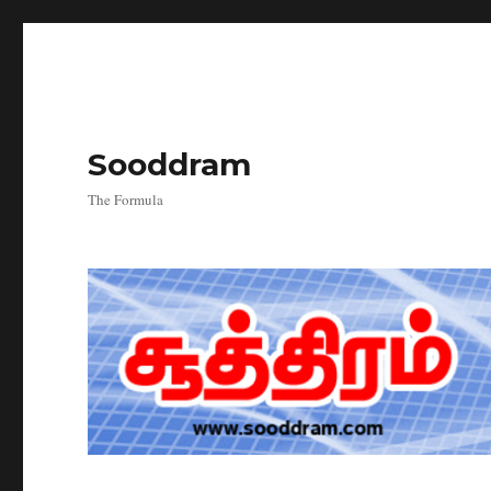
Sooddram
The Formula