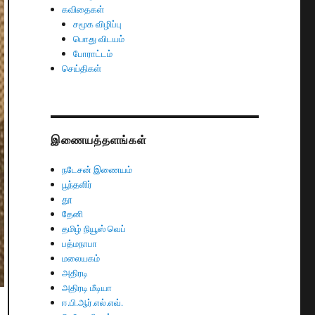
கவிதைகள்
சமூக விழிப்பு
பொது விடயம்
போராட்டம்
செய்திகள்
இணையத்தளங்கள்
நடேசன் இணையம்
பூந்தளிர்
தூ
தேனி
தமிழ் நியூஸ் வெப்
பத்மநாபா
மலையகம்
அதிரடி
அதிரடி மீடியா
ஈ.பி.ஆர்.எல்.எவ்.