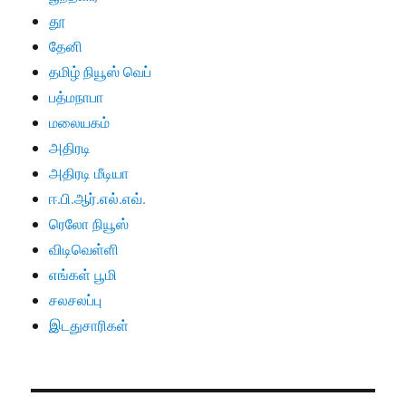
தூ
தேனி
தமிழ் நியூஸ் வெப்
பத்மநாபா
மலையகம்
அதிரடி
அதிரடி மீடியா
ஈ.பி.ஆர்.எல்.எவ்.
ரெலோ நியூஸ்
விடிவெள்ளி
எங்கள் பூமி
சலசலப்பு
இடதுசாரிகள்