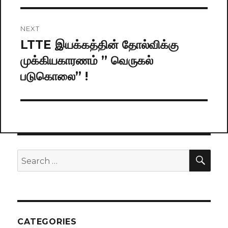
NEXT
LTTE இயக்கத்தின் தோல்விக்கு
Next
முக்கியகாரணம் ” வெருகல்
post:
படுகொலை” !
SE
Search
for:
CATEGORIES