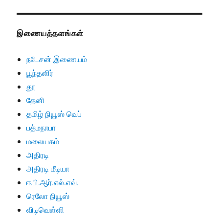
இணையத்தளங்கள்
நடேசன் இணையம்
பூந்தளிர்
தூ
தேனி
தமிழ் நியூஸ் வெப்
பத்மநாபா
மலையகம்
அதிரடி
அதிரடி மீடியா
ஈ.பி.ஆர்.எல்.எவ்.
ரெலோ நியூஸ்
விடிவெள்ளி