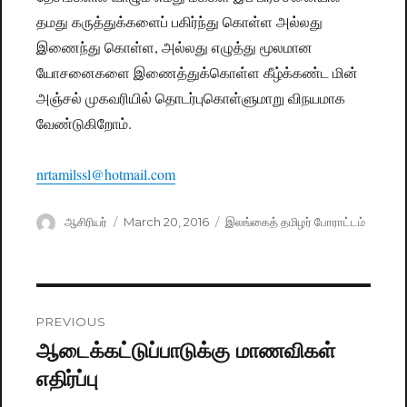
தமது கருத்துக்களைப் பகிர்ந்து கொள்ள அல்லது
இணைந்து கொள்ள, அல்லது எழுத்து மூலமான
யோசனைகளை இணைத்துக்கொள்ள கீழ்க்கண்ட மின்
அஞ்சல் முகவரியில் தொடர்புகொள்ளுமாறு விநயமாக
வேண்டுகிறோம்.
nrtamilssl@hotmail.com
Author
ஆசிரியர்
Posted
March 20, 2016
Categories
இலங்கைத் தமிழர் போராட்டம்
on
Post
PREVIOUS
navigation
ஆடைக்கட்டுப்பாடுக்கு மாணவிகள்
Previous
எதிர்ப்பு
post: