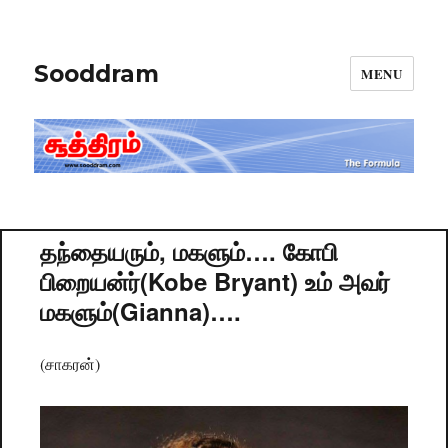
Sooddram
MENU
தந்தையரும், மகளும்…. கோபி
பிறையன்ர்(Kobe Bryant) உம் அவர்
மகளும்(Gianna)….
(சாகரன்)