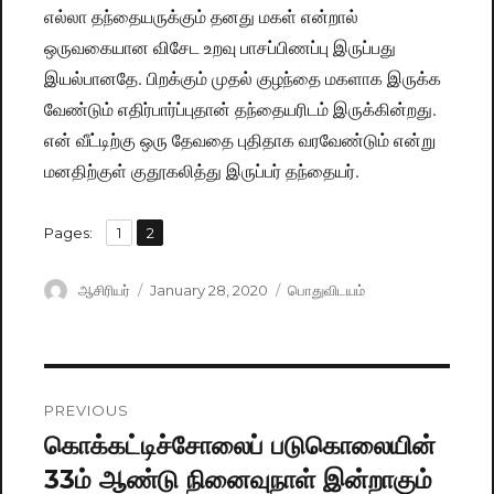
எல்லா தந்தையருக்கும் தனது மகள் என்றால்
ஒருவகையான விசேட உறவு பாசப்பிணப்பு இருப்பது
இயல்பானதே. பிறக்கும் முதல் குழந்தை மகளாக இருக்க
வேண்டும் எதிர்பார்ப்புதான் தந்தையரிடம் இருக்கின்றது.
என் வீட்டிற்கு ஒரு தேவதை புதிதாக வரவேண்டும் என்று
மனதிற்குள் குதூகலித்து இருப்பர் தந்தையர்.
,
Pages:
Page
1
Page
2
Author
ஆசிரியர்
Posted
January 28, 2020
Categories
பொதுவிடயம்
on
Post
PREVIOUS
navigation
கொக்கட்டிச்சோலைப் படுகொலையின்
Previous
33ம் ஆண்டு நினைவுநாள் இன்றாகும்
post: