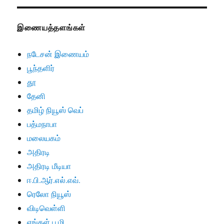
இணையத்தளங்கள்
நடேசன் இணையம்
பூந்தளிர்
தூ
தேனி
தமிழ் நியூஸ் வெப்
பத்மநாபா
மலையகம்
அதிரடி
அதிரடி மீடியா
ஈ.பி.ஆர்.எல்.எவ்.
ரெலோ நியூஸ்
விடிவெள்ளி
எங்கள் பூமி