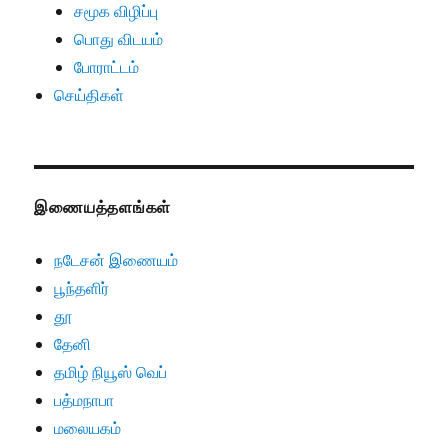
சமூக விழிப்பு
பொது விடயம்
போராட்டம்
செய்திகள்
இணையத்தளங்கள்
நடேசன் இணையம்
பூந்தளிர்
தூ
தேனி
தமிழ் நியூஸ் வெப்
பத்மநாபா
மலையகம்