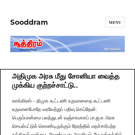
Sooddram
MENU
அதிமுக அரசு மீது சோனியா வைத்த
முக்கிய குற்றச்சாட்டு..
காங்கிரஸ் – திமுக கூட்டணி உருவானதை கூட்டணி
உருவானபோதே வரவேற்றுப் பதிவு செய்தேன்.
பெரும்பான்மை பலத்துடன் வஞ்சகமாகப் பா.ஜ.க அரசு
செயல்பட்டுக் கொண்டிருக்கும் நேரத்தில் மதச்சார்பற்ற
சக்திகள் ஒன்றுபட வேண்டியது அவசியம். மே.வங்கத்தில்