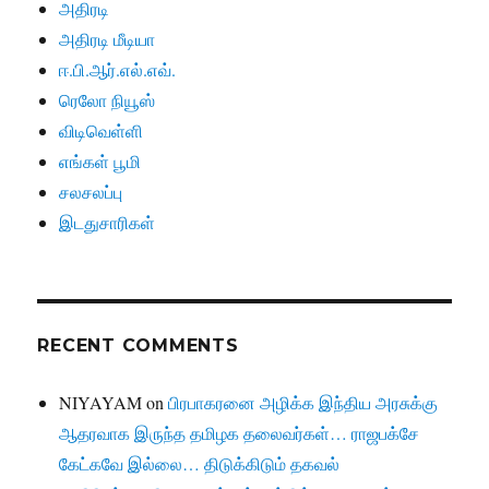
அதிரடி
அதிரடி மீடியா
ஈ.பி.ஆர்.எல்.எவ்.
ரெலோ நியூஸ்
விடிவெள்ளி
எங்கள் பூமி
சலசலப்பு
இடதுசாரிகள்
RECENT COMMENTS
NIYAYAM
on
பிரபாகரனை அழிக்க இந்திய அரசுக்கு
ஆதரவாக இருந்த தமிழக தலைவர்கள்… ராஜபக்சே
கேட்கவே இல்லை… திடுக்கிடும் தகவல்