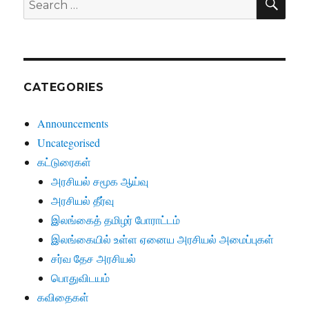
for:
CATEGORIES
Announcements
Uncategorised
கட்டுரைகள்
அரசியல் சமூக ஆய்வு
அரசியல் தீர்வு
இலங்கைத் தமிழர் போராட்டம்
இலங்கையில் உள்ள ஏனைய அரசியல் அமைப்புகள்
சர்வ தேச அரசியல்
பொதுவிடயம்
கவிதைகள்