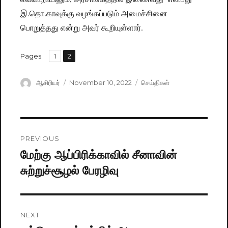
இ.தொ.காவுக்கு வழங்கப்படும் அமைச்சினை
பொறுத்தது என்று அவர் கூறியுள்ளார்.
,
Pages:
Page
1
Page
2
Author
ஆசிரியர்
Posted
November 10, 2022
Categories
செய்திகள்
on
Post
PREVIOUS
navigation
மேற்கு ஆப்பிரிக்காவில் சீனாவின்
Previous
சுற்றுச்சூழல் பேரழிவு
post:
NEXT