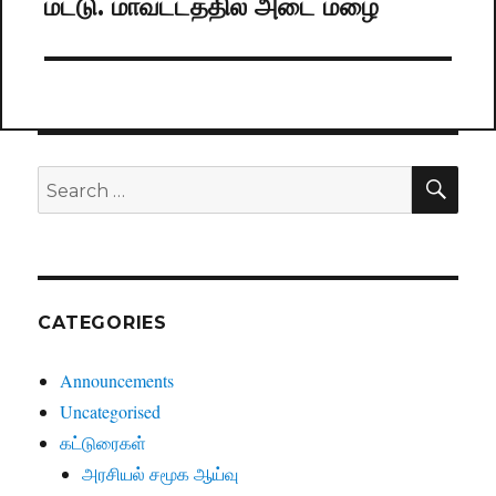
மட்டு. மாவட்டத்தில் அடை மழை
Next
post:
SE
Search
for:
CATEGORIES
Announcements
Uncategorised
கட்டுரைகள்
அரசியல் சமூக ஆய்வு