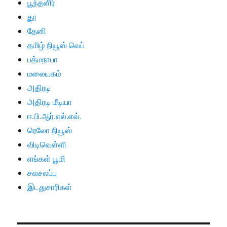
பூந்தளிர்
தூ
தேனி
தமிழ் நியூஸ் வெப்
பத்மநாபா
மலையகம்
அதிரடி
அதிரடி மீடியா
ஈ.பி.ஆர்.எல்.எவ்.
ரெலோ நியூஸ்
விடிவெள்ளி
எங்கள் பூமி
சலசலப்பு
இடதுசாரிகள்