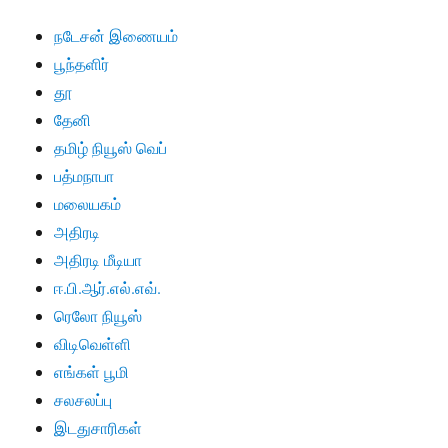
நடேசன் இணையம்
பூந்தளிர்
தூ
தேனி
தமிழ் நியூஸ் வெப்
பத்மநாபா
மலையகம்
அதிரடி
அதிரடி மீடியா
ஈ.பி.ஆர்.எல்.எவ்.
ரெலோ நியூஸ்
விடிவெள்ளி
எங்கள் பூமி
சலசலப்பு
இடதுசாரிகள்