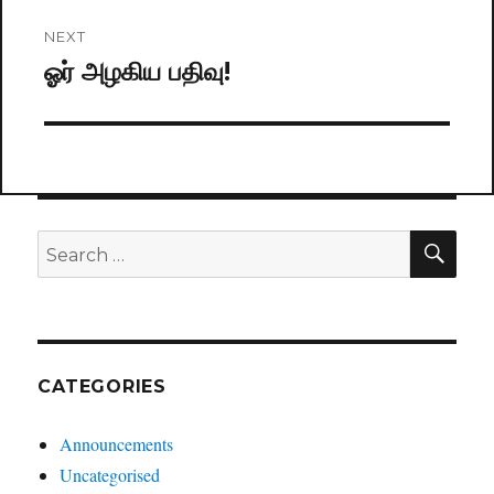
NEXT
ஓர் அழகிய பதிவு!
Next
post:
SE
Search
for:
CATEGORIES
Announcements
Uncategorised