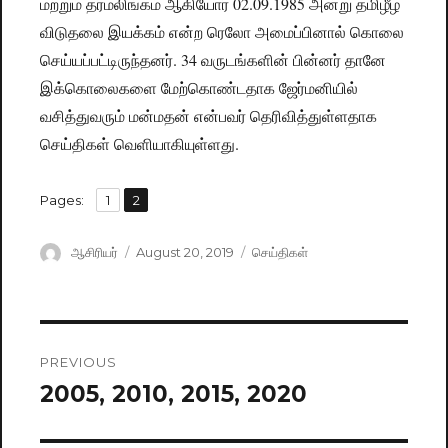
மற்றும் தர்மலிங்கம் ஆகியோர் 02.09.1985 அன்று தமிழீழ
விடுதலை இயக்கம் என்ற ரெலோ அமைப்பினால் கொலை
செய்யப்பட்டிருந்தனர். 34 வருடங்களின் பின்னர் தானே
இக்கொலைகளை மேற்கொண்டதாக ஜேர்மனியில்
வசித்துவரும் மன்மதன் என்பவர் தெரிவித்துள்ளதாக
செய்திகள் வெளியாகியுள்ளது.
,
Pages:
Page
1
Page
2
Author
ஆசிரியர்
Posted
August 20, 2019
Categories
செய்திகள்
on
Post
PREVIOUS
navigation
2005, 2010, 2015, 2020
Previous
post: