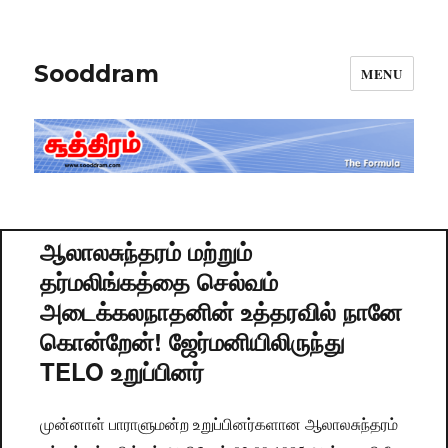
Sooddram
MENU
ஆலாலசுந்தரம் மற்றும்
தர்மலிங்கத்தை செல்வம்
அடைக்கலநாதனின் உத்தரவில் நானே
கொன்றேன்! ஜேர்மனியிலிருந்து
TELO உறுப்பினர்
முன்னாள் பாராளுமன்ற உறுப்பினர்களான ஆலாலசுந்தரம்