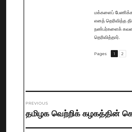
மக்களைப் பேணிக்
எனத் தெரிவித்த தி
நண்பர்களைக் கவனி
தெரிவித்தார்.
,
Pages:
Page
1
Page
2
Post
PREVIOUS
navigation
தமிழக வெற்றிக் கழகத்தின் க
Previous
post: