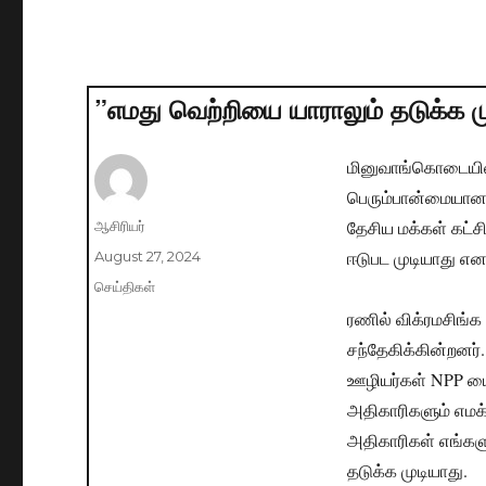
”எமது வெற்றியை யாராலும் தடுக்க ம
மினுவாங்கொடையில்
பெரும்பான்மையான 
தேசிய மக்கள் கட்சி
Author
ஆசிரியர்
ஈடுபட முடியாது எனவ
Posted
August 27, 2024
on
Categories
செய்திகள்
ரணில் விக்ரமசிங்க
சந்தேகிக்கின்றனர்
ஊழியர்கள் NPP யை
அதிகாரிகளும் எமக்
அதிகாரிகள் எங்களு
தடுக்க முடியாது.