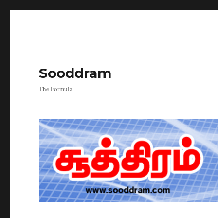
Sooddram
The Formula