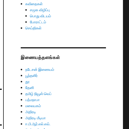
கவிதைகள்
சமூக விழிப்பு
பொது விடயம்
போராட்டம்
செய்திகள்
இணையத்தளங்கள்
நடேசன் இணையம்
பூந்தளிர்
தூ
தேனி
தமிழ் நியூஸ் வெப்
பத்மநாபா
மலையகம்
அதிரடி
அதிரடி மீடியா
ஈ.பி.ஆர்.எல்.எவ்.