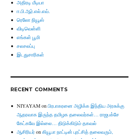
அதிரடி மீடியா
ஈ.பி.ஆர்.எல்.எவ்.
ரெலோ நியூஸ்
விடிவெள்ளி
எங்கள் பூமி
சலசலப்பு
இடதுசாரிகள்
RECENT COMMENTS
NIYAYAM
on
பிரபாகரனை அழிக்க இந்திய அரசுக்கு
ஆதரவாக இருந்த தமிழக தலைவர்கள்… ராஜபக்சே
கேட்கவே இல்லை… திடுக்கிடும் தகவல்
ஆசிரியர்
on
கியூபா நாட்டின் புரட்சித் தலைவரும்,