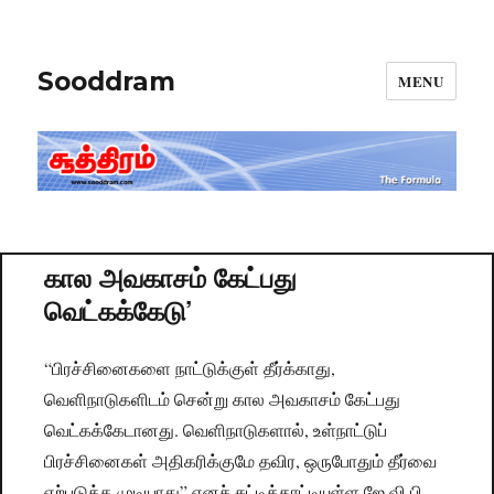
Sooddram
MENU
கால அவகாசம் கேட்பது
வெட்கக்கேடு’
“பிரச்சினைகளை நாட்டுக்குள் தீர்க்காது,
வெளிநாடுகளிடம் சென்று கால அவகாசம் கேட்பது
வெட்கக்கேடானது. வெளிநாடுகளால், உள்நாட்டுப்
பிரச்சினைகள் அதிகரிக்குமே தவிர, ஒருபோதும் தீர்வை
ஏற்படுத்த முடியாது” எனச் சுட்டிக்காட்டியுள்ள ஜே.வி.பி.,