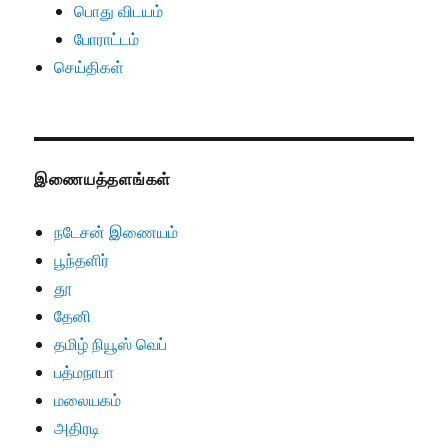
பொது விடயம்
போராட்டம்
செய்திகள்
இணையத்தளங்கள்
நடேசன் இணையம்
பூந்தளிர்
தூ
தேனி
தமிழ் நியூஸ் வெப்
பத்மநாபா
மலையகம்
அதிரடி