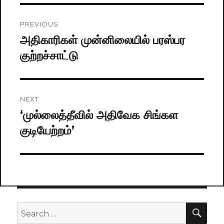
Post
PREVIOUS
navigation
அதிகாரிகள் முன்னிலையில் பரஸ்பர
Previous
குற்றச்சாட்டு
post:
NEXT
‘முல்லைத்தீவில் அதிவேக சிங்கள
Next
குடியேற்றம்’
post:
SE
Search
for: