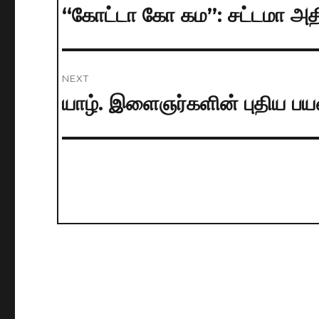
navigation
“கோட்டா கோ கம”: சட்டமா அதி
Previous
post:
NEXT
யாழ். இளைஞர்களின் புதிய பய
Next
post: