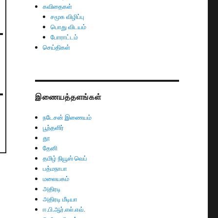
கவிதைகள்
சமூக விழிப்பு
பொது விடயம்
போராட்டம்
செய்திகள்
இணையத்தளங்கள்
நடேசன் இணையம்
பூந்தளிர்
தூ
தேனி
தமிழ் நியூஸ் வெப்
பத்மநாபா
மலையகம்
அதிரடி
அதிரடி மீடியா
ஈ.பி.ஆர்.எல்.எவ்.