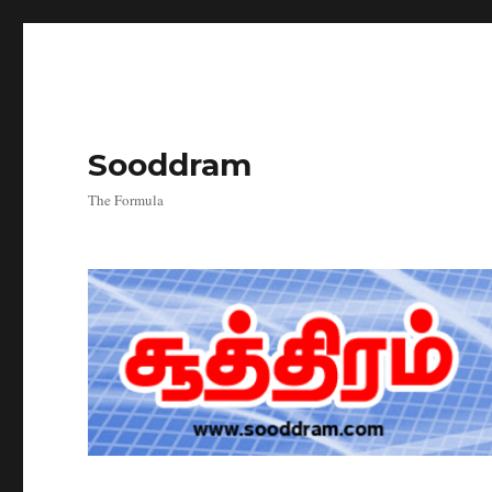
Sooddram
The Formula