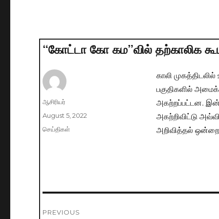
“கோட்டா கோ கம”வில் தற்காலிக கூட
காலி முகத்திடலில்
பகுதிகளில் அமைக்க
அகற்றப்பட்டன. இன
Author
ஆசிரியர்
அகற்றிவிட்டு அவ்வ
Posted
August 5, 2022
on
அறிவித்தல் ஒன்றை 
Categories
செய்திகள்
Post
PREVIOUS