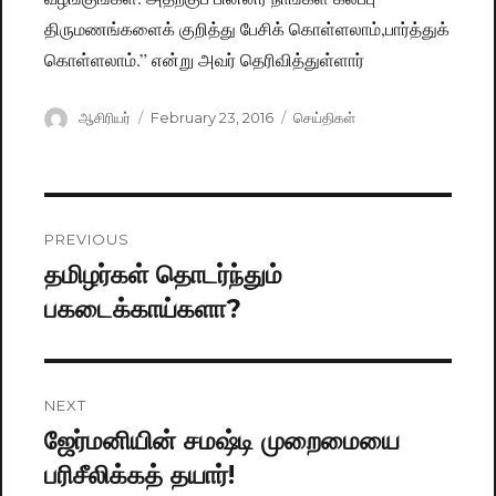
திருமணங்களைக் குறித்து பேசிக் கொள்ளலாம்,பார்த்துக்
கொள்ளலாம்.” என்று அவர் தெரிவித்துள்ளார்
Author
ஆசிரியர்
Posted
February 23, 2016
Categories
செய்திகள்
on
Post
PREVIOUS
navigation
தமிழர்கள் தொடர்ந்தும்
Previous
பகடைக்காய்களா?
post:
NEXT
ஜேர்மனியின் சமஷ்டி முறைமையை
Next
பரிசீலிக்கத் தயார்!
post: