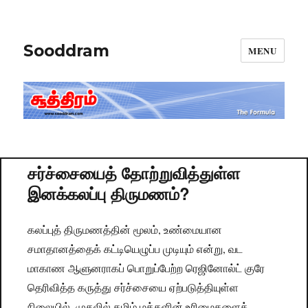
Sooddram
MENU
சர்ச்சையைத் தோற்றுவித்துள்ள
இனக்கலப்பு திருமணம்?
கலப்புத் திருமணத்தின் மூலம், உண்மையான
சமாதானத்தைக் கட்டியெழுப்ப முடியும் என்று, வட
மாகாண ஆளுனராகப் பொறுப்பேற்ற ரெஜினோல்ட் குரே
தெரிவித்த கருத்து சர்ச்சையை ஏற்படுத்தியுள்ள
நிலையில், முதலில் தமிழ் மக்களின் உரிமைகளைக்