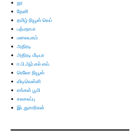
தூ
தேனி
தமிழ் நியூஸ் வெப்
பத்மநாபா
மலையகம்
அதிரடி
அதிரடி மீடியா
ஈ.பி.ஆர்.எல்.எவ்.
ரெலோ நியூஸ்
விடிவெள்ளி
எங்கள் பூமி
சலசலப்பு
இடதுசாரிகள்