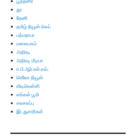
பூந்தளிர்
தூ
தேனி
தமிழ் நியூஸ் வெப்
பத்மநாபா
மலையகம்
அதிரடி
அதிரடி மீடியா
ஈ.பி.ஆர்.எல்.எவ்.
ரெலோ நியூஸ்
விடிவெள்ளி
எங்கள் பூமி
சலசலப்பு
இடதுசாரிகள்