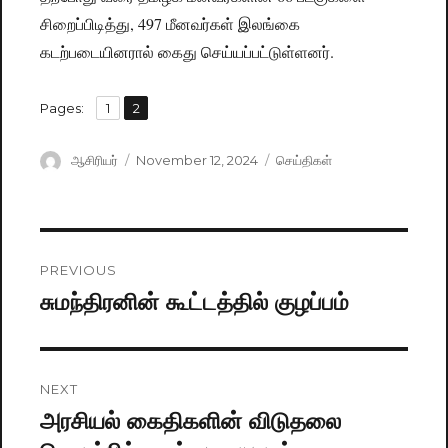
சிறைப்பிடித்து, 497 மீனவர்கள் இலங்கை
கடற்படையினரால் கைது செய்யப்பட்டுள்ளனர்.
,
Pages:
Page
1
Page
2
Author
ஆசிரியர்
Posted
November 12, 2024
Categories
செய்திகள்
on
Post
PREVIOUS
navigation
சுமந்திரனின் கூட்டத்தில் குழப்பம்
Previous
post:
NEXT
அரசியல் கைதிகளின் விடுதலை
Next