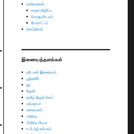
கவிதைகள்
சமூக விழிப்பு
பொது விடயம்
போராட்டம்
செய்திகள்
இணையத்தளங்கள்
நடேசன் இணையம்
பூந்தளிர்
தூ
தேனி
தமிழ் நியூஸ் வெப்
பத்மநாபா
மலையகம்
அதிரடி
அதிரடி மீடியா
ஈ.பி.ஆர்.எல்.எவ்.