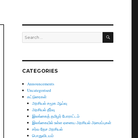
SEARCH
Search
for:
CATEGORIES
Announcements
Uncategorised
கட்டுரைகள்
அரசியல் சமூக ஆய்வு
அரசியல் தீர்வு
இலங்கைத் தமிழர் போராட்டம்
இலங்கையில் உள்ள ஏனைய அரசியல் அமைப்புகள்
சர்வ தேச அரசியல்
்
பொதுவிடயம்