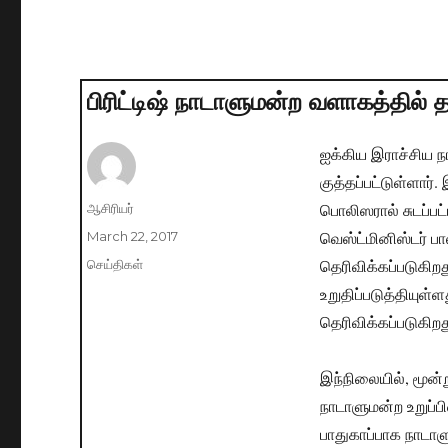
பிரிட்டிஷ் நாடாளுமன்ற வளாகத்தில் த
ஐக்கிய இராச்சிய ந
குத்தப்பட்டுள்ளார்
பொலிஸரால் சுடப்பட
Author
ஆசிரியர்
வெஸ்ட்மினிஸ்டர் பா
Posted
March 22, 2017
on
தெரிவிக்கப்படுகிற
Categories
செய்திகள்
உறுதிப்படுத்தியு
தெரிவிக்கப்படுகிறத
இந்நிலையில், மூன்ற
நாடாளுமன்ற உறுப்ப
பாதுகாப்பாக நாடாள