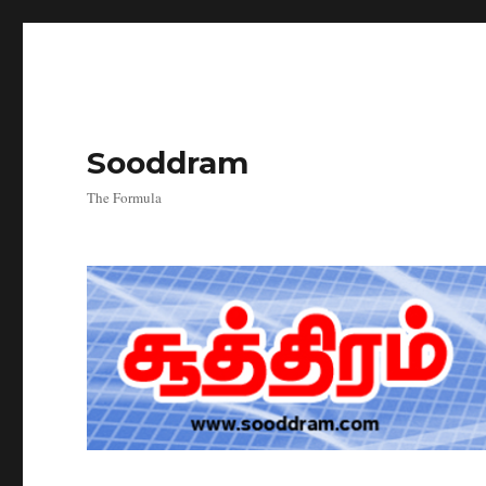
Sooddram
The Formula