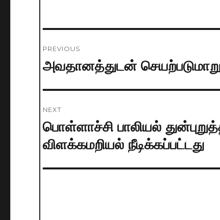
Post
PREVIOUS
navigation
அவதானத்துடன் செயற்படுமாற
Previous
post:
NEXT
பொள்ளாச்சி பாலியல் துன்புறுத்
Next
post:
விளக்கமறியல் நீடிக்கப்பட்டது