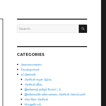
SEARCH
Search
for:
CATEGORIES
Announcements
Uncategorised
.
கட்டுரைகள்
அரசியல் சமூக ஆய்வு
அரசியல் தீர்வு
இலங்கைத் தமிழர் போராட்டம்
இலங்கையில் உள்ள ஏனைய அரசியல் அமைப்புகள்
சர்வ தேச அரசியல்
பொதுவிடயம்