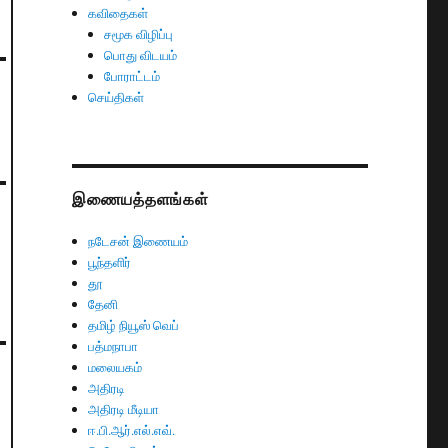
கவிதைகள்
சமூக விழிப்பு
பொது விடயம்
போராட்டம்
செய்திகள்
இணையத்தளங்கள்
நடேசன் இணையம்
பூந்தளிர்
தூ
தேனி
தமிழ் நியூஸ் வெப்
பத்மநாபா
மலையகம்
அதிரடி
அதிரடி மீடியா
ஈ.பி.ஆர்.எல்.எவ்.