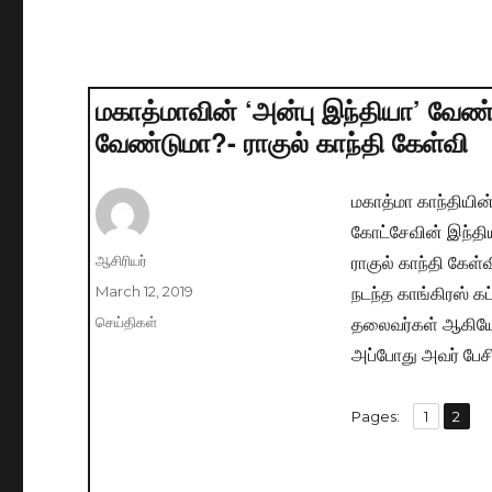
மகாத்மாவின் ‘அன்பு இந்தியா’ வேண்
வேண்டுமா?- ராகுல் காந்தி கேள்வி
மகாத்மா காந்தியின்
கோட்சேவின் இந்தி
ராகுல் காந்தி கேள்வ
Author
ஆசிரியர்
நடந்த காங்கிரஸ் கட
Posted
March 12, 2019
on
தலைவர்கள் ஆகியோர் 
Categories
செய்திகள்
அப்போது அவர் பேச
,
Pages:
Page
1
Page
2