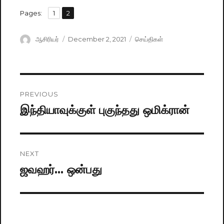
,
Pages:
Page
1
Page
2
Author
ஆசிரியர்
Posted
December 2, 2021
Categories
செய்திகள்
on
Post
PREVIOUS
navigation
இந்தியாவுக்குள் புகுந்தது ஒமிக்ரான்
Previous
post:
NEXT
ஜவஹர்… ஒன்பது
Next
post: