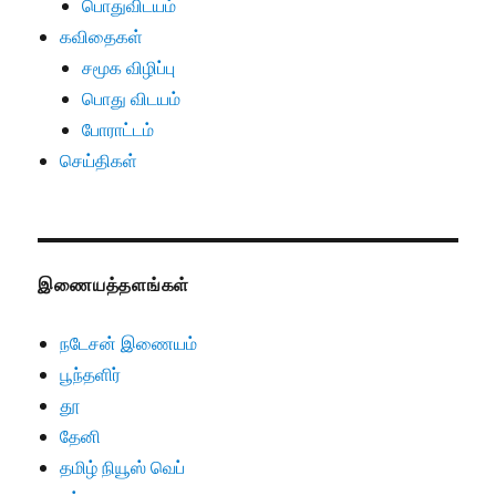
பொதுவிடயம்
கவிதைகள்
சமூக விழிப்பு
பொது விடயம்
போராட்டம்
செய்திகள்
இணையத்தளங்கள்
நடேசன் இணையம்
பூந்தளிர்
தூ
தேனி
தமிழ் நியூஸ் வெப்