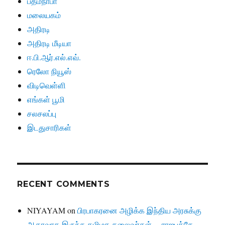
பத்மநாபா
மலையகம்
அதிரடி
அதிரடி மீடியா
ஈ.பி.ஆர்.எல்.எவ்.
ரெலோ நியூஸ்
விடிவெள்ளி
எங்கள் பூமி
சலசலப்பு
இடதுசாரிகள்
RECENT COMMENTS
NIYAYAM
on
பிரபாகரனை அழிக்க இந்திய அரசுக்கு
ஆதரவாக இருந்த தமிழக தலைவர்கள்… ராஜபக்சே