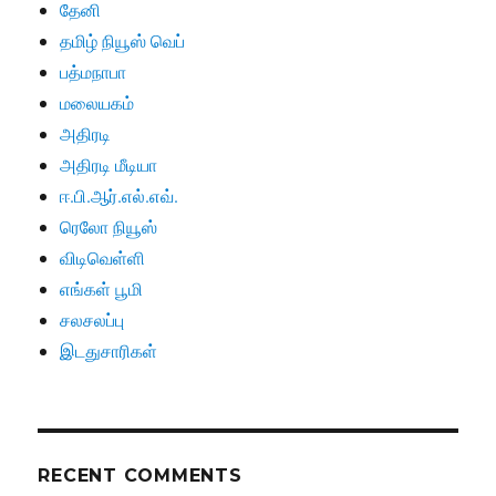
தேனி
தமிழ் நியூஸ் வெப்
பத்மநாபா
மலையகம்
அதிரடி
அதிரடி மீடியா
ஈ.பி.ஆர்.எல்.எவ்.
ரெலோ நியூஸ்
விடிவெள்ளி
எங்கள் பூமி
சலசலப்பு
இடதுசாரிகள்
RECENT COMMENTS