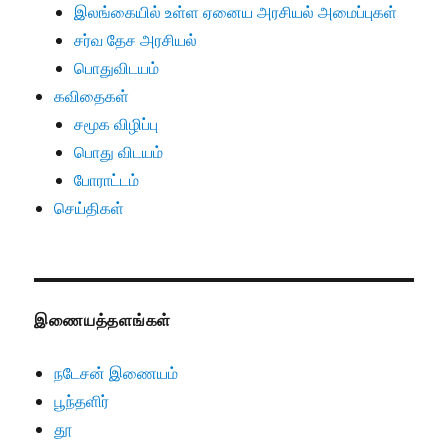
இலங்கையில் உள்ள ஏனைய அரசியல் அமைப்புகள்
சர்வ தேச அரசியல்
பொதுவிடயம்
கவிதைகள்
சமூக விழிப்பு
பொது விடயம்
போராட்டம்
செய்திகள்
இணையத்தளங்கள்
நடேசன் இணையம்
பூந்தளிர்
தூ