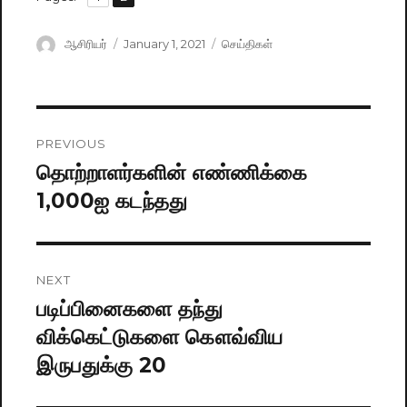
Author
ஆசிரியர்
Posted
January 1, 2021
Categories
செய்திகள்
on
Post
PREVIOUS
navigation
தொற்றாளர்களின் எண்ணிக்கை
Previous
1,000ஐ கடந்தது
post:
NEXT
படிப்பினைகளை தந்து
Next
விக்கெட்டுகளை கௌவ்விய
post:
இருபதுக்கு 20