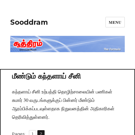
Sooddram
MENU
மீண்டும் கந்தளாய் சீனி
கந்தளாய் சீனி உற்பத்தி தொழிற்சாலையின் பணிகள்
சுமார் 30 வருடங்களுக்குப் பின்னர் மீண்டும்
ஆரம்பிக்கப்படவுள்ளதாக நிறுவனத்தின் அதிகாரிகள்
தெரிவித்துள்ளனர்.
,
Pages:
Page
1
Page
2