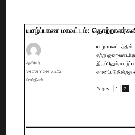
யாழ்ப்பாண மாவட்டம்: தொற்றாளர்
யாழ். மாவட்டத்தி
சற்று குறைவடைந்து
இருப்பினும், யாழ
Author
ஆசிரியர்
காணப்படுகின்றது எ
Posted
September 6, 2021
on
Categories
செய்திகள்
,
Pages:
Page
1
Page
2
Post