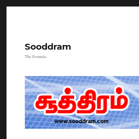
Sooddram
The Formula