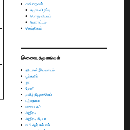
கவிதைகள்
சமூக விழிப்பு
பொது விடயம்
போராட்டம்
செய்திகள்
இணையத்தளங்கள்
நடேசன் இணையம்
பூந்தளிர்
தூ
தேனி
தமிழ் நியூஸ் வெப்
பத்மநாபா
மலையகம்
அதிரடி
அதிரடி மீடியா
ஈ.பி.ஆர்.எல்.எவ்.