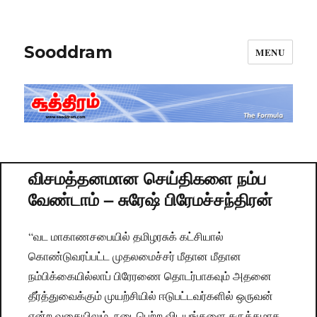
Sooddram
MENU
விசமத்தனமான செய்திகளை நம்ப
வேண்டாம் – சுரேஷ் பிரேமச்சந்திரன்
“வட மாகாணசபையில் தமிழரசுக் கட்சியால்
கொண்டுவரப்பட்ட முதலமைச்சர் மீதான மீதான
நம்பிக்கையில்லாப் பிரேரணை தொடர்பாகவும் அதனை
தீர்த்துவைக்கும் முயற்சியில் ஈடுபட்டவர்களில் ஒருவன்
என்ற வகையிலும், நடைபெற்ற விடயங்களை சுருக்கமாக