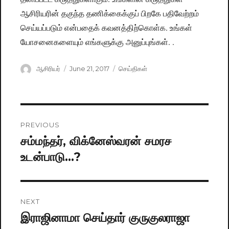
ஆசிரியரின் தகுந்த தணிக்கைக்குப் பிறகே பதிவேற்றம்
செய்யப்படும் என்பதைக் கவனத்திற்கொள்க. உங்கள்
யோசனைகளையும் எங்களுக்கு அனுப்புங்கள். .
Author
ஆசிரியர்
Posted
June 21, 2017
Categories
செய்திகள்
on
Post
PREVIOUS
navigation
சம்மந்தர், விக்னேஸ்வரன் சமரச
Previous
உடன்பாடு…?
post:
NEXT
இராஜினாமா செய்தார் குருகுலராஜா
Next