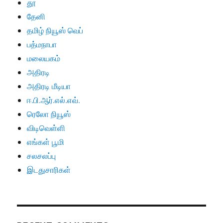
தூ
தேனி
தமிழ் நியூஸ் வெப்
பத்மநாபா
மலையகம்
அதிரடி
அதிரடி மீடியா
ஈ.பி.ஆர்.எல்.எவ்.
ரெலோ நியூஸ்
விடிவெள்ளி
எங்கள் பூமி
சலசலப்பு
இடதுசாரிகள்