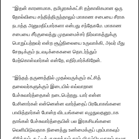
“இதன் காரணமாக, தமிழரசுக்கட்சி தற்காலிகமான ஒரு
தோல்வியை சந்தித்திருந்தாலும் மாகாண சபையை சீராக
நடாத்த அனுமதிப்பார்களா என்பது சந்தேகமே. மாகாண
சபையை சீர்குலைத்து முதலமைச்சர் நிர்வாகத்துக்கு
பொறுப்பற்றவர் என்ற சூழ்நிலையை உருவாக்கி, அவர் மீது
சேறடிக்கும் நடவடிக்கைகளை தொடர்ந்தும்
மேற்கொள்வார்கள் என்றே, எதிர்பார்க்கிறேன்.
“இந்தத் தருணத்தில் முதல்வருக்கும் கட்சித்
தலைவர்களுக்கும் இடையில் எவ்வாறான
பேச்சுவார்த்தைகள் நடைபெற்றது. யார் என்ன
பேசினார்கள் என்னென்ன வார்த்தைப் பிரயோகங்களை
பாவித்தார்கள் போன்ற விடயங்களை எழுதுவதனூடாக
தாங்கள் பேச்சுவார்த்தையின் பல இரகசியங்களை
வெளியிடுவதாக நினைத்து உண்மைக்குப் புறம்பாகவும்
திரித்தும், கூட்டிக் குறைத்தும் தாம் விரும்பியவாறும் சமூக