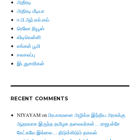
அதிரடி
அதிரடி மீடியா
ஈ.பி.ஆர்.எல்.எவ்.
ரெலோ நியூஸ்
விடிவெள்ளி
எங்கள் பூமி
சலசலப்பு
இடதுசாரிகள்
RECENT COMMENTS
NIYAYAM
on
பிரபாகரனை அழிக்க இந்திய அரசுக்கு
ஆதரவாக இருந்த தமிழக தலைவர்கள்… ராஜபக்சே
கேட்கவே இல்லை… திடுக்கிடும் தகவல்