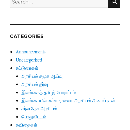
for:
CATEGORIES
Announcements
Uncategorised
கட்டுரைகள்
அரசியல் சமூக ஆய்வு
அரசியல் தீர்வு
இலங்கைத் தமிழர் போராட்டம்
இலங்கையில் உள்ள ஏனைய அரசியல் அமைப்புகள்
சர்வ தேச அரசியல்
பொதுவிடயம்
கவிதைகள்