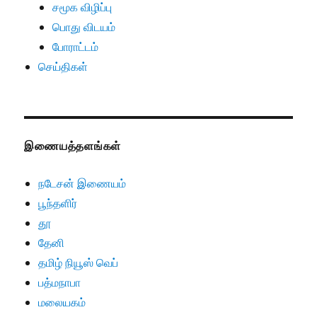
சமூக விழிப்பு
பொது விடயம்
போராட்டம்
செய்திகள்
இணையத்தளங்கள்
நடேசன் இணையம்
பூந்தளிர்
தூ
தேனி
தமிழ் நியூஸ் வெப்
பத்மநாபா
மலையகம்