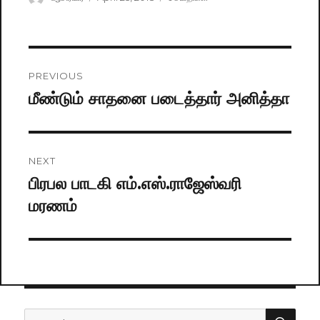
on
Post
PREVIOUS
navigation
மீண்டும் சாதனை படைத்தார் அனித்தா
Previous
post:
NEXT
பிரபல பாடகி எம்.எஸ்.ராஜேஸ்வரி
Next
மரணம்
post:
SE
Search