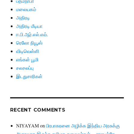
பத்மநாபா
மலையகம்
அதிரடி
அதிரடி மீடியா
ஈ.பி.ஆர்.எல்.எவ்.
ரெலோ நியூஸ்
விடிவெள்ளி
எங்கள் பூமி
சலசலப்பு
இடதுசாரிகள்
RECENT COMMENTS
NIYAYAM
on
பிரபாகரனை அழிக்க இந்திய அரசுக்கு
ஆதரவாக இருந்த தமிழக தலைவர்கள்… ராஜபக்சே