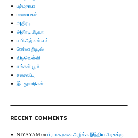
பத்மநாபா
மலையகம்
அதிரடி
அதிரடி மீடியா
ஈ.பி.ஆர்.எல்.எவ்.
ரெலோ நியூஸ்
விடிவெள்ளி
எங்கள் பூமி
சலசலப்பு
இடதுசாரிகள்
RECENT COMMENTS
NIYAYAM
on
பிரபாகரனை அழிக்க இந்திய அரசுக்கு