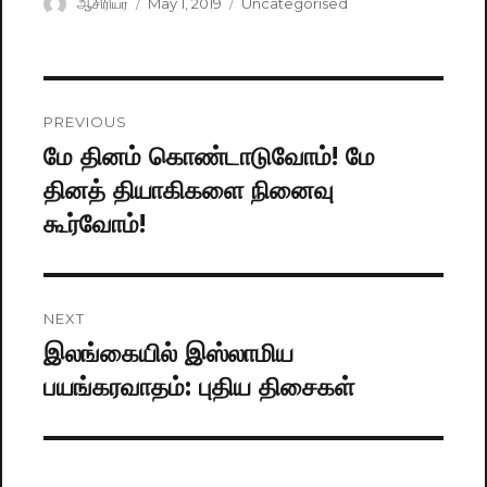
Author
ஆசிரியர்
Posted
May 1, 2019
Categories
Uncategorised
on
Post
PREVIOUS
navigation
மே தினம் கொண்டாடுவோம்! மே
Previous
தினத் தியாகிகளை நினைவு
post:
கூர்வோம்!
NEXT
இலங்கையில் இஸ்லாமிய
Next
பயங்கரவாதம்: புதிய திசைகள்
post: