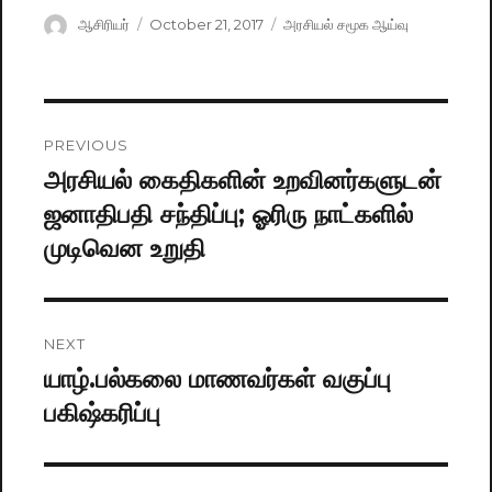
Author
ஆசிரியர்
Posted
October 21, 2017
Categories
அரசியல் சமூக ஆய்வு
on
Post
PREVIOUS
navigation
அரசியல் கைதிகளின் உறவினர்களுடன்
Previous
ஜனாதிபதி சந்திப்பு; ஓரிரு நாட்களில்
post:
முடிவென உறுதி
NEXT
யாழ்.பல்கலை மாணவர்கள் வகுப்பு
Next
பகிஷ்கரிப்பு
post: