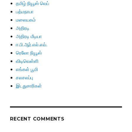
தமிழ் நியூஸ் வெப்
பத்மநாபா
மலையகம்
அதிரடி
அதிரடி மீடியா
ஈ.பி.ஆர்.எல்.எவ்.
ரெலோ நியூஸ்
விடிவெள்ளி
எங்கள் பூமி
சலசலப்பு
இடதுசாரிகள்
RECENT COMMENTS