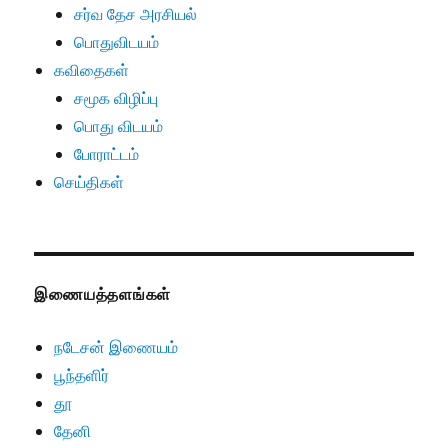
சர்வ தேச அரசியல்
பொதுவிடயம்
கவிதைகள்
சமூக விழிப்பு
பொது விடயம்
போராட்டம்
செய்திகள்
இணையத்தளங்கள்
நடேசன் இணையம்
பூந்தளிர்
தூ
தேனி