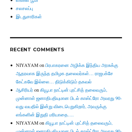
சலசலப்பு
இடதுசாரிகள்
RECENT COMMENTS
NIYAYAM
on
பிரபாகரனை அழிக்க இந்திய அரசுக்கு
ஆதரவாக இருந்த தமிழக தலைவர்கள்… ராஜபக்சே
கேட்கவே இல்லை… திடுக்கிடும் தகவல்
ஆசிரியர்
on
கியூபா நாட்டின் புரட்சித் தலைவரும்,
முன்னாள் ஜனாதிபதியுமான பிடல் காஸ்ட்ரோ அவரது 90-
வது வயதில் இன்று விடைபெறுகிறார், அவருக்கு
எங்களின் இறுதி மரியாதை….
NIYAYAM
on
கியூபா நாட்டின் புரட்சித் தலைவரும்,
முன்னாள் ஜனாதிபதியுமான பிடல் காஸ்ட்ரோ அவரது 90-