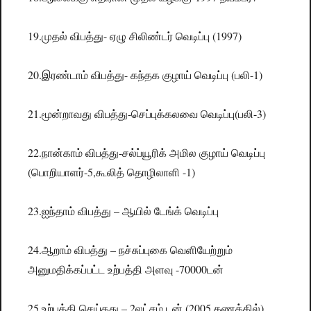
19.முதல் விபத்து- ஏழு சிலிண்டர் வெடிப்பு (1997)
20.இரண்டாம் விபத்து- கந்தக குழாய் வெடிப்பு (பலி-1)
21.மூன்றாவது விபத்து-செப்புக்கலவை வெடிப்பு(பலி-3)
22.நான்காம் விபத்து-சல்ப்யூரிக் அமில குழாய் வெடிப்பு
(பொறியாளர்-5,கூலித் தொழிலாளி -1)
23.ஐந்தாம் விபத்து – ஆயில் டேங்க் வெடிப்பு
24.ஆறாம் விபத்து – நச்சுப்புகை வெளியேற்றும்
அனுமதிக்கப்பட்ட உற்பத்தி அளவு -70000டன்
25.உற்பத்தி செய்தது – 2லட்சம் டன் (2005 கணக்கில்)