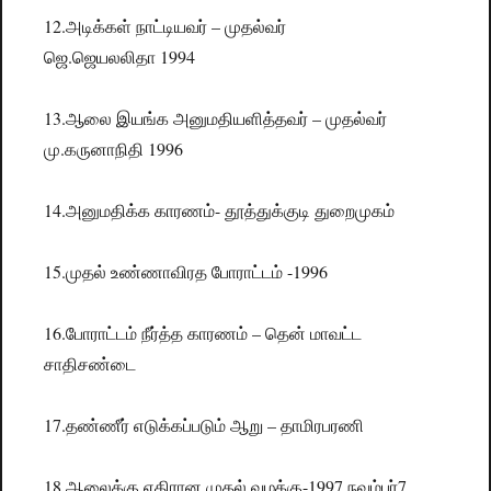
12.அடிக்கள் நாட்டியவர் – முதல்வர்
ஜெ.ஜெயலலிதா 1994
13.ஆலை இயங்க அனுமதியளித்தவர் – முதல்வர்
மு.கருனாநிதி 1996
14.அனுமதிக்க காரணம்- தூத்துக்குடி துறைமுகம்
15.முதல் உண்ணாவிரத போராட்டம் -1996
16.போராட்டம் நீர்த்த காரணம் – தென் மாவட்ட
சாதிசண்டை
17.தண்ணீர் எடுக்கப்படும் ஆறு – தாமிரபரணி
18.ஆலைக்கு எதிரான முதல் வழக்கு-1997 நவம்பர்7