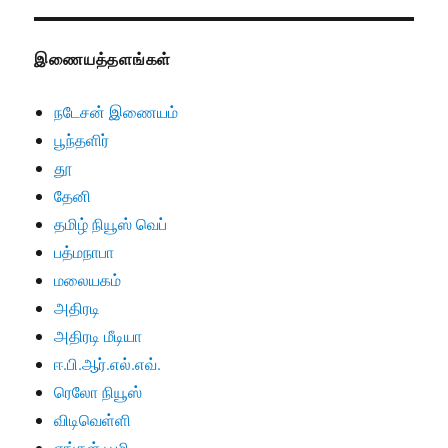
இணையத்தளங்கள்
நடேசன் இணையம்
பூந்தளிர்
தூ
தேனி
தமிழ் நியூஸ் வெப்
பத்மநாபா
மலையகம்
அதிரடி
அதிரடி மீடியா
ஈ.பி.ஆர்.எல்.எவ்.
ரெலோ நியூஸ்
விடிவெள்ளி
எங்கள் பூமி