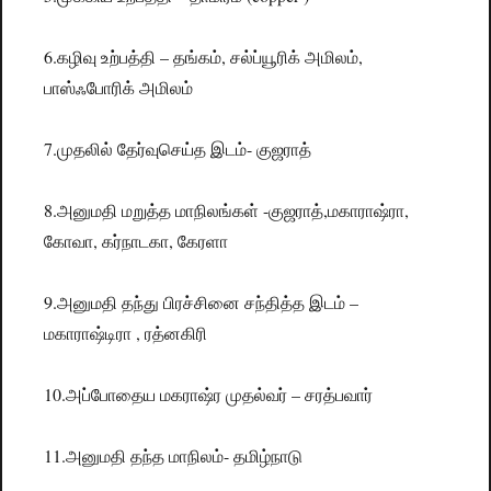
6.கழிவு உற்பத்தி – தங்கம், சல்ப்யூரிக் அமிலம்,
பாஸ்ஃபோரிக் அமிலம்
7.முதலில் தேர்வுசெய்த இடம்- குஜராத்
8.அனுமதி மறுத்த மாநிலங்கள் -குஜராத்,மகாராஷ்ரா,
கோவா, கர்நாடகா, கேரளா
9.அனுமதி தந்து பிரச்சினை சந்தித்த இடம் –
மகாராஷ்டிரா , ரத்னகிரி
10.அப்போதைய மகராஷ்ர முதல்வர் – சரத்பவார்
11.அனுமதி தந்த மாநிலம்- தமிழ்நாடு