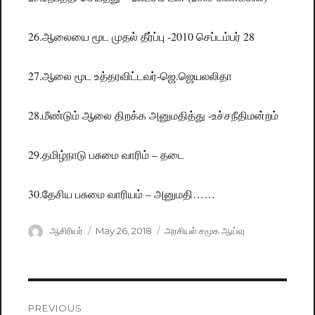
26.ஆலையை மூட முதல் தீர்ப்பு -2010 செப்டம்பர் 28
27.ஆலை மூட உத்தரவிட்டவர்-ஜெ.ஜெயலலிதா
28.மீண்டும் ஆலை திறக்க அனுமதித்து -உச்சநீதிமன்றம்
29.தமிழ்நாடு பசுமை வாரிம் – தடை
30.தேசிய பசுமை வாரியம் – அனுமதி……
Author
ஆசிரியர்
Posted
May 26, 2018
Categories
அரசியல் சமூக ஆய்வு
on
Post
PREVIOUS