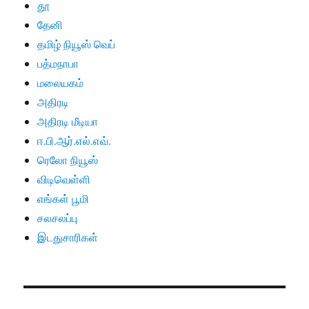
தூ
தேனி
தமிழ் நியூஸ் வெப்
பத்மநாபா
மலையகம்
அதிரடி
அதிரடி மீடியா
ஈ.பி.ஆர்.எல்.எவ்.
ரெலோ நியூஸ்
விடிவெள்ளி
எங்கள் பூமி
சலசலப்பு
இடதுசாரிகள்