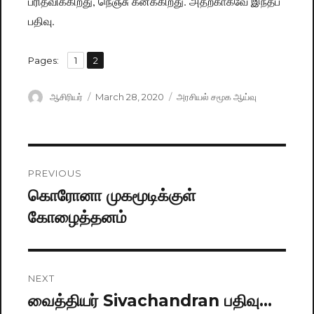
பரிதவிக்கிறது, நெஞ்சு கனக்கிறது. அதற்காகவே இந்தப்
பதிவு.
,
Pages:
Page
1
Page
2
Author
ஆசிரியர்
Posted
March 28, 2020
Categories
அரசியல் சமூக ஆய்வு
on
Post
PREVIOUS
navigation
கொரோனா முகமூடிக்குள்
Previous
கோழைத்தனம்
post:
NEXT
வைத்தியர் Sivachandran பதிவு…
Next