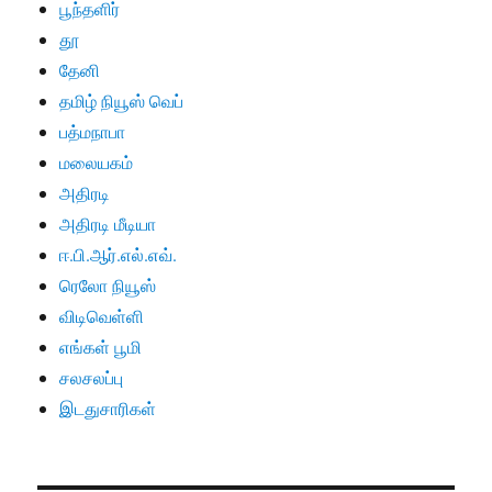
பூந்தளிர்
தூ
தேனி
தமிழ் நியூஸ் வெப்
பத்மநாபா
மலையகம்
அதிரடி
அதிரடி மீடியா
ஈ.பி.ஆர்.எல்.எவ்.
ரெலோ நியூஸ்
விடிவெள்ளி
எங்கள் பூமி
சலசலப்பு
இடதுசாரிகள்