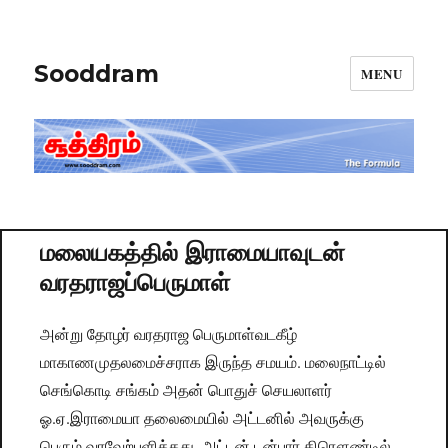
Sooddram
MENU
மலையகத்தில் இராமையாவுடன்
வரதராஜப்பெருமாள்
அன்று தோழர் வரதராஜ பெருமாள்வடகீழ்
மாகாணமுதலமைச்சராக இருந்த சமயம். மலைநாட்டில்
செங்கொடி சங்கம் அதன் பொதுச் செயலாளர்
ஓ.ஏ.இராமையா தலைமையில் அட்டனில் அவருக்கு
பெரும் வரவேற்பளித்தது. அட்டன் டன்பார் கிரௌண்டில்