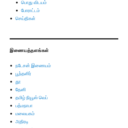
பொது விடயம்
போராட்டம்
செய்திகள்
இணையத்தளங்கள்
நடேசன் இணையம்
பூந்தளிர்
தூ
தேனி
தமிழ் நியூஸ் வெப்
பத்மநாபா
மலையகம்
அதிரடி