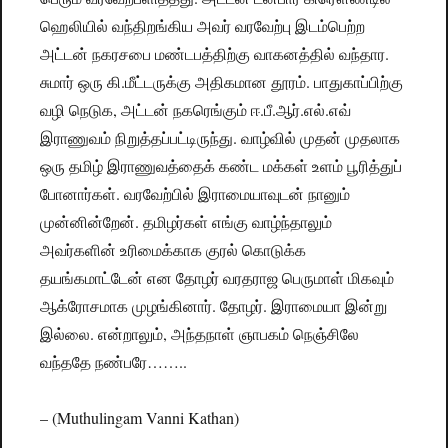
ஹெலியில் வந்திறங்கிய அவர் வரவேற்பு இடம்பெற்ற
அட்டன் நகரசபை மண்டபத்திற்கு வாகனத்தில் வந்தார.
சுமார் ஒரு கி.மீட்டருக்கு அதிகமான தூரம். பாதுகாப்பிற்கு
வழி நெடுக, அட்டன் நகரெங்கும் ஈ.பீ.ஆர்.எல்.எவ்
இராணுவம் நிறுத்தப்பட்டிருந்து. வாழ்வில் முதன் முதலாக
ஒரு தமிழ் இராணுவத்தைக் கண்ட மக்கள் உளம் பூரித்துப்
போனார்கள். வரவேற்பில் இராமையாவுடன் நானும்
முன்னின்றேன். தமிழர்கள் எங்கு வாழ்ந்தாலும்
அவர்களின் உரிமைக்காக குரல் கொடுக்க
தயங்கமாட்டேன் என தோழர் வரதராஜ பெருமாள் மிகவும்
ஆக்ரோசமாக முழங்கினார். தோழர். இராமையா இன்று
இல்லை. என்றாலும், அந்தநாள் ஞாபகம் நெஞ்சிலே
வந்ததே நண்பரே……..
– (Muthulingam Vanni Kathan)