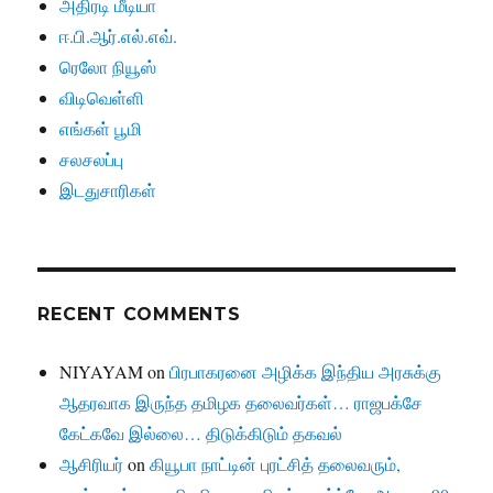
அதிரடி மீடியா
ஈ.பி.ஆர்.எல்.எவ்.
ரெலோ நியூஸ்
விடிவெள்ளி
எங்கள் பூமி
சலசலப்பு
இடதுசாரிகள்
RECENT COMMENTS
NIYAYAM
on
பிரபாகரனை அழிக்க இந்திய அரசுக்கு
ஆதரவாக இருந்த தமிழக தலைவர்கள்… ராஜபக்சே
கேட்கவே இல்லை… திடுக்கிடும் தகவல்
ஆசிரியர்
on
கியூபா நாட்டின் புரட்சித் தலைவரும்,