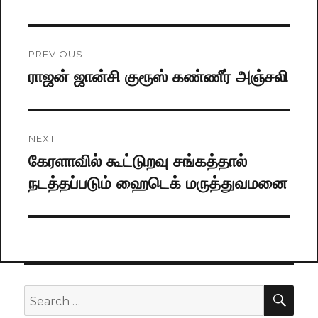
Post
PREVIOUS
navigation
ராஜன் ஜான்சி குரூஸ் கண்ணீர் அஞ்சலி
Previous
post:
NEXT
கேரளாவில் கூட்டுறவு சங்கத்தால்
Next
நடத்தப்படும் ஹைடெக் மருத்துவமனை
post:
SE
Search
for: