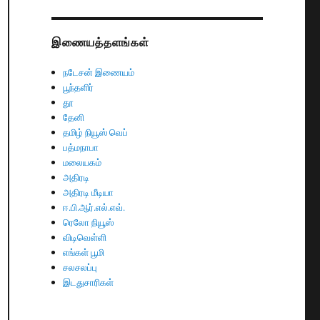
இணையத்தளங்கள்
நடேசன் இணையம்
பூந்தளிர்
தூ
தேனி
தமிழ் நியூஸ் வெப்
பத்மநாபா
மலையகம்
அதிரடி
அதிரடி மீடியா
ஈ.பி.ஆர்.எல்.எவ்.
ரெலோ நியூஸ்
விடிவெள்ளி
எங்கள் பூமி
சலசலப்பு
இடதுசாரிகள்