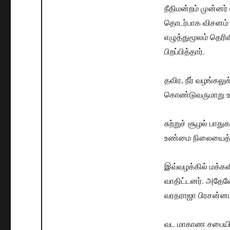
நீதிமன்றம் முன்னர்
தொடர்பாக விசனம் 
எழுத்துமூலம் தெரி
பிறப்பித்தார்.
தவிர, நீர் வழங்கல
கொண்டுவருமாறு உத்
சுற்றுச் சூழல் பா
உண்மை நிலையைத் தெ
இவ்வழக்கில் மக்கள
வாதிட்டனர். அதேவ
வரதராஜா பிரசன்னமா
வட மாகாண சபையின்