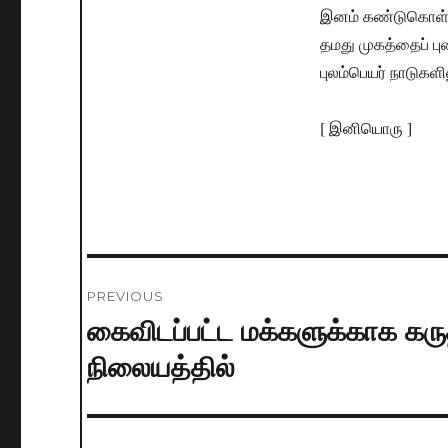
இனம் கண்டுகொள்ளவே
தமது முகத்தைப் ப
புலம்பெயர் நாடுகள
[ இனியொரு ]
Post
PREVIOUS
navigation
கைவிடப்பட்ட மக்களுக்காக கரு
Previous
post:
நிலையத்தில்