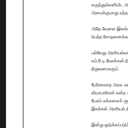
கருத்துவெளியிட 
அமைக்குமாறு உத்தர
அதே வேளை இலங்கைக
பெற்ற சோதனைக்கூட
பல்வேறு அரசியல்வ
எம்.ரி.டி வோக்கஸ்
நிறுவனமாகும்.
பேரினவாத அரசு, வாக
வியாபாரிகள் என்ற அ
பேசும் மக்களைச் 
இவர்கள் அரசியல் நீ
இன்று ஒடுக்கப்படும