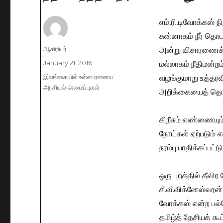
எம்.ரி.டிவோக்கஸ்
சுன்னாகம் நீர் தொட
அன்று விசாரணைக்க
Author
ஆசிரியர்
மல்லாகம் நீதிமன்றம்
Posted
January 21, 2016
on
வழங்குமாறு உத்தரவ
Categories
இலங்கையில் உள்ள ஏனைய
அரசியல் அமைப்புகள்
அறிக்கையைத் தொடர்ந
கிறீசும் எண்ணையும்
நோய்கள் ஏற்படும் எ
நரம்பு பாதிக்கப்பட்
ஒரு புறத்தில் தீவ
சீ.வீ.விக்னேஸ்வரன்
வோக்கஸ் என்ற பல்த
தமிழ்த் தேசியக் கூ