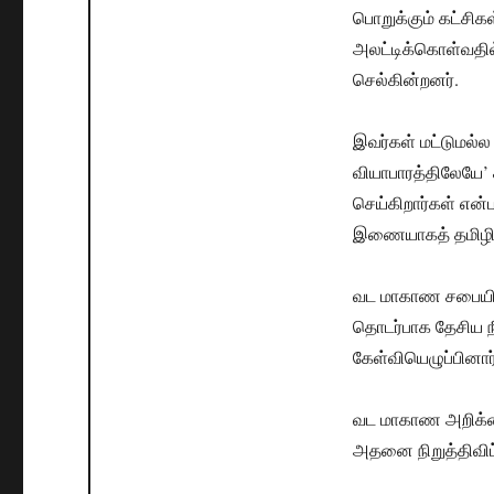
பொறுக்கும் கட்சிக
அலட்டிக்கொள்வதி
செல்கின்றனர்.
இவர்கள் மட்டுமல்
வியாபாரத்திலேயே’ 
செய்கிறார்கள் என
இணையாகத் தமிழின
வட மாகாண சபையின் 
தொடர்பாக தேசிய நீ
கேள்வியெழுப்பினார்
வட மாகாண அறிக்கைய
அதனை நிறுத்திவிட்