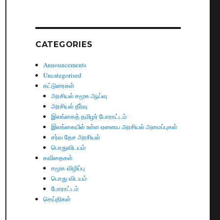
CATEGORIES
Announcements
Uncategorised
கட்டுரைகள்
அரசியல் சமூக ஆய்வு
அரசியல் தீர்வு
இலங்கைத் தமிழர் போராட்டம்
இலங்கையில் உள்ள ஏனைய அரசியல் அமைப்புகள்
சர்வ தேச அரசியல்
பொதுவிடயம்
கவிதைகள்
சமூக விழிப்பு
பொது விடயம்
போராட்டம்
செய்திகள்