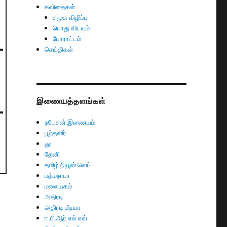
கவிதைகள்
சமூக விழிப்பு
பொது விடயம்
போராட்டம்
செய்திகள்
இணையத்தளங்கள்
நடேசன் இணையம்
பூந்தளிர்
தூ
தேனி
தமிழ் நியூஸ் வெப்
பத்மநாபா
மலையகம்
அதிரடி
அதிரடி மீடியா
ஈ.பி.ஆர்.எல்.எவ்.