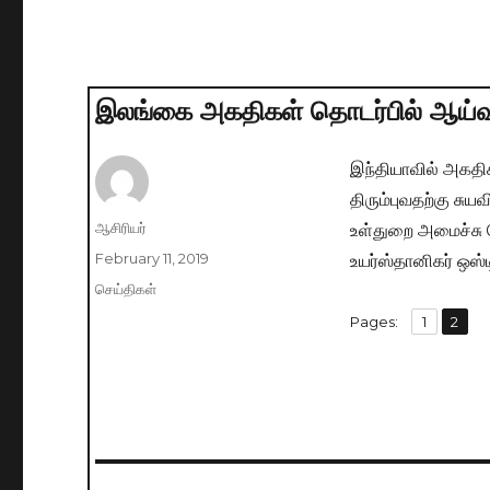
இலங்கை அகதிகள் தொடர்பில் ஆய்வ
இந்தியாவில் அகதி
திரும்புவதற்கு ச
உள்துறை அமைச்சு
Author
ஆசிரியர்
உயர்ஸ்தானிகர் ஒஸ்
Posted
February 11, 2019
on
Categories
செய்திகள்
,
Pages:
Page
1
Page
2
Post