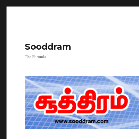
Sooddram
The Formula