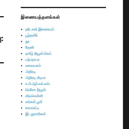
இணையத்தளங்கள்
நடேசன் இணையம்
பூந்தளிர்
:
தூ
தேனி
தமிழ் நியூஸ் வெப்
பத்மநாபா
மலையகம்
அதிரடி
அதிரடி மீடியா
ஈ.பி.ஆர்.எல்.எவ்.
ரெலோ நியூஸ்
விடிவெள்ளி
எங்கள் பூமி
சலசலப்பு
இடதுசாரிகள்