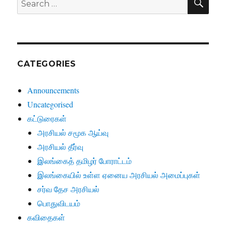
for:
CATEGORIES
Announcements
Uncategorised
கட்டுரைகள்
அரசியல் சமூக ஆய்வு
அரசியல் தீர்வு
இலங்கைத் தமிழர் போராட்டம்
இலங்கையில் உள்ள ஏனைய அரசியல் அமைப்புகள்
சர்வ தேச அரசியல்
பொதுவிடயம்
கவிதைகள்