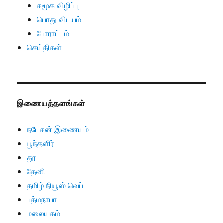
சமூக விழிப்பு
பொது விடயம்
போராட்டம்
செய்திகள்
இணையத்தளங்கள்
நடேசன் இணையம்
பூந்தளிர்
தூ
தேனி
தமிழ் நியூஸ் வெப்
பத்மநாபா
மலையகம்