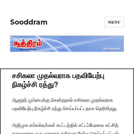
Sooddram
MENU
சசிகலா முதல்வராக பதவியேற்பு
நிகழ்ச்சி ரத்து?
ஆளுநர் மும்பைக்கு சென்றதால் சசிகலா முதல்வராக
பதவியேற்பு நிகழ்ச்சி ரத்து செய்யப்பட்டதாக தெரிகிறது.
அதிமுக எம்எல்ஏக்கள் கூட்டத்தில் சட்டப்பேரவை கட்சித்
தலைவராக ஒரு மனதாக சசிகலா தேர்வு செய்யப் பட்டார்.