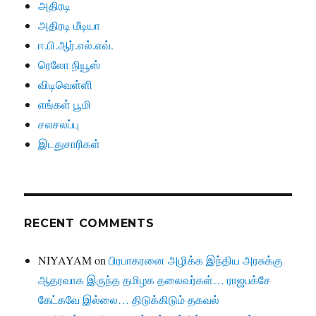
அதிரடி
அதிரடி மீடியா
ஈ.பி.ஆர்.எல்.எவ்.
ரெலோ நியூஸ்
விடிவெள்ளி
எங்கள் பூமி
சலசலப்பு
இடதுசாரிகள்
RECENT COMMENTS
NIYAYAM
on
பிரபாகரனை அழிக்க இந்திய அரசுக்கு
ஆதரவாக இருந்த தமிழக தலைவர்கள்… ராஜபக்சே
கேட்கவே இல்லை… திடுக்கிடும் தகவல்