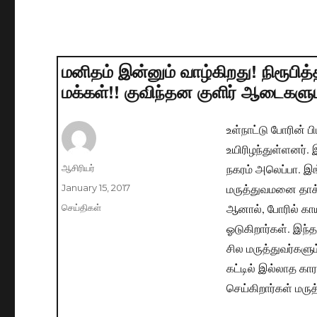
மனிதம் இன்னும் வாழ்கிறது! நிரூபித
மக்கள்!! குவிந்தன குளிர் ஆடைகளு
உள்நாட்டு போரின் ப
உயிரிழந்துள்ளனர்
நகரம் அலெப்பா. இ
Author
ஆசிரியர்
மருத்துவமனை தாக்க
Posted
January 15, 2017
on
ஆனால், போரில் கா
Categories
செய்திகள்
ஓடுகிறார்கள். இந
சில மருத்துவர்களு
கட்டில் இல்லாத க
செய்கிறார்கள் மருத