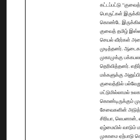
கட்டப்பட்டு “குவை
பொருட்கள் இருக்கி
கொண்டே இருக்கி
குவைத் தமிழ் இஸ்லா
செயல் வீரர்கள் அ
முடித்தனர். ஆடைக
முகாமுக்கு பக்கப
தெரிவித்தனர். எத
மக்களுக்கு அனுப்பி
குவைத்தில் பல்வே
மட்டுமில்லாமல் உல
கொண்டிருக்கும் ம
சேவைகளின் அடுத்த
சிரியா, லெபனான், ஏ
ஏழ்மையில் வாடும்
முகாமை ஏற்பாடு செ