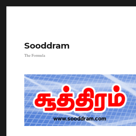
Sooddram
The Formula