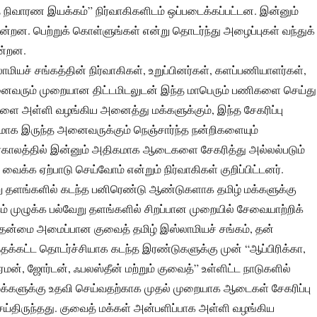
த் நிவாரண இயக்கம்” நிர்வாகிகளிடம் ஒப்படைக்கப்பட்டன. இன்னும்
ன்றன. பெற்றுக் கொள்ளுங்கள் என்று தொடர்ந்து அழைப்புகள் வந்துக்
ன்றன.
மியச் சங்கத்தின் நிர்வாகிகள், உறுப்பினர்கள், களப்பணியாளர்கள்,
னைவரும் முறையான திட்டமிடலுடன் இந்த மாபெரும் பணிகளை செய்து
ளை அள்ளி வழங்கிய அனைத்து மக்களுக்கும், இந்த சேகரிப்பு
லமாக இருந்த அனைவருக்கும் நெஞ்சார்ந்த நன்றிகளையும்
ிர்காலத்தில் இன்னும் அதிகமாக ஆடைகளை சேகரித்து அல்லல்படும்
 வைக்க ஏற்பாடு செய்வோம் என்றும் நிர்வாகிகள் குறிப்பிட்டனர்.
று தளங்களில் கடந்த பனிரெண்டு ஆண்டுகளாக தமிழ் மக்களுக்கு
கம் முழுக்க பல்வேறு தளங்களில் சிறப்பான முறையில் சேவையாற்றிக்
ுதன்மை அமைப்பான குவைத் தமிழ் இஸ்லாமியச் சங்கம், தன்
க்கட்ட தொடர்ச்சியாக கடந்த இரண்டுகளுக்கு முன் “ஆப்பிரிக்கா,
மன், ஜோர்டன், ஃபலஸ்தீன் மற்றும் குவைத்” உள்ளிட்ட நாடுகளில்
 மக்களுக்கு உதவி செய்வதற்காக முதல் முறையாக ஆடைகள் சேகரிப்பு
ய்திருந்தது. குவைத் மக்கள் அன்பளிப்பாக அள்ளி வழங்கிய