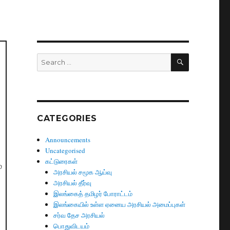
SEARCH
Search
for:
CATEGORIES
Announcements
Uncategorised
கட்டுரைகள்
்
அரசியல் சமூக ஆய்வு
அரசியல் தீர்வு
இலங்கைத் தமிழர் போராட்டம்
இலங்கையில் உள்ள ஏனைய அரசியல் அமைப்புகள்
சர்வ தேச அரசியல்
பொதுவிடயம்