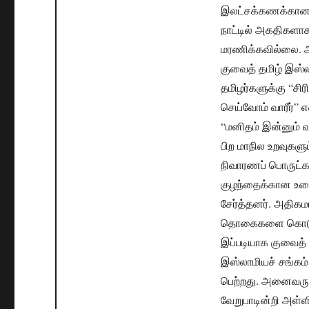
இலட்சக்கணக்கான ம
நாட்டில் அகதிகளா
மரணிக்கவில்லை. அ
குவைத் தமிழ் இஸ்ல
தமிழர்களுக்கு “சி
செய்வோம் வாரீர்” 
“மனிதம் இன்னும் வ
பிற மாநில உறவுகளும
நிவாரணப் பொருட்க
குழந்தைக்கான உடை
சேர்த்தனர். அதிக
தொகைகளை கொடுத்
இப்படியாக குவைத்
இஸ்லாமியச் சங்கம
பெற்றது. அனைவரும
வேறுபாடின்றி அள்