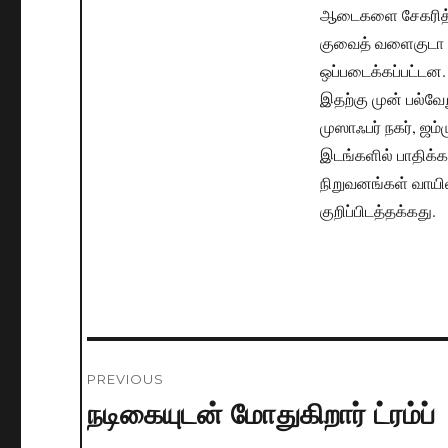
ஆடைகளை சேகரித்து
குவைத் வளைகுடா அற
ஒப்படைக்கப்பட்டன.
இதற்கு முன் பல்வேற
முஸாஃபர் நகர், ஜம்
இடங்களில் பாதிக்க
நிறுவனங்கள் வாயி
குறிப்பிடத்தக்கது.
Post
PREVIOUS
navigation
நடிகையுடன் மோதுகிறார் ட்ரம்ப்
Previous
post: