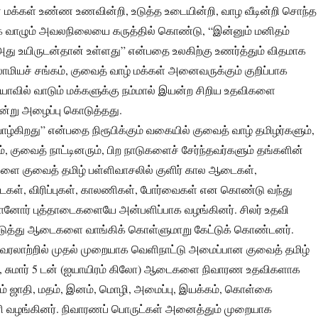
க்கள் உண்ண உணவின்றி, உடுத்த உடையின்றி, வாழ வீடின்றி சொந்த
க வாழும் அவலநிலையை கருத்தில் கொண்டு, “இன்னும் மனிதம்
து உயிருடன்தான் உள்ளது” என்பதை உலகிற்கு உணர்த்தும் விதமாக
ாமியச் சங்கம், குவைத் வாழ் மக்கள் அனைவருக்கும் குறிப்பாக
ரியாவில் வாடும் மக்களுக்கு நம்மால் இயன்ற சிறிய உதவிகளை
என்று அழைப்பு கொடுத்தது.
ாழ்கிறது” என்பதை நிரூபிக்கும் வகையில் குவைத் வாழ் தமிழர்களும்,
், குவைத் நாட்டினரும், பிற நாடுகளைச் சேர்ந்தவர்களும் தங்களின்
ளை குவைத் தமிழ் பள்ளிவாசலில் குளிர் கால ஆடைகள்,
கள், விரிப்புகள், காலணிகள், போர்வைகள் என கொண்டு வந்து
மானோர் புத்தாடைகளையே அன்பளிப்பாக வழங்கினர். சிலர் உதவி
து ஆடைகளை வாங்கிக் கொள்ளுமாறு கேட்டுக் கொண்டனர்.
 வரலாற்றில் முதல் முறையாக வெளிநாட்டு அமைப்பான குவைத் தமிழ்
், சுமார் 5 டன் (ஐயாயிரம் கிலோ) ஆடைகளை நிவாரண உதவிகளாக
் ஜாதி, மதம், இனம், மொழி, அமைப்பு, இயக்கம், கொள்கை
ளி வழங்கினர். நிவாரணப் பொருட்கள் அனைத்தும் முறையாக