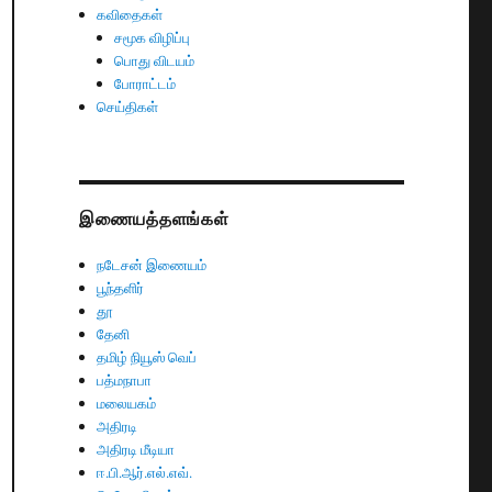
கவிதைகள்
சமூக விழிப்பு
பொது விடயம்
போராட்டம்
செய்திகள்
இணையத்தளங்கள்
நடேசன் இணையம்
பூந்தளிர்
தூ
தேனி
தமிழ் நியூஸ் வெப்
பத்மநாபா
மலையகம்
அதிரடி
அதிரடி மீடியா
ஈ.பி.ஆர்.எல்.எவ்.