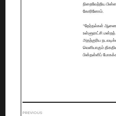
நிறைவேற்றிய பின்
கோரினோம்.
“தேர்தல்கள் ஆணைக்
உள்ளூராட்சி மன்றத
அதற்குரிய நடவடிக்
வெளியாகும் திகதியு
பின்தள்ளிப் போகக்க
Post
PREVIOUS