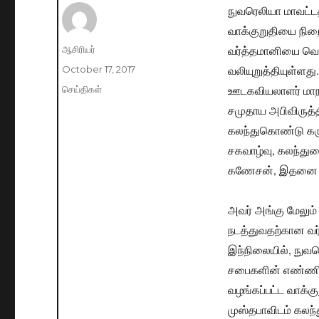
நுவரெலியா மாவட்ட
வாக்குறுதியை நிறை
வர்த்தமானியை வெள
Author
ஆசிரியர்
வலியுறுத்தியுள்ளது
Posted
October 17, 2017
on
ஊடகவியலாளர் மாநாட
Categories
செய்திகள்
சமுதாய அபிவிருத்த
கலந்துகொண்டு கருத
சகவாழ்வு, கலந்த
கணேசன், இதனை வல
அவர் அங்கு மேலும்
நடத்துவதற்கான வர்
இந்நிலையில், நு
சபைகளின் எண்ணிக
வழங்கப்பட்ட வாக்க
முஸ்தபாவிடம் கலந்