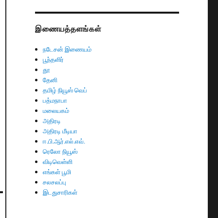
இணையத்தளங்கள்
நடேசன் இணையம்
பூந்தளிர்
தூ
தேனி
தமிழ் நியூஸ் வெப்
பத்மநாபா
மலையகம்
அதிரடி
அதிரடி மீடியா
ஈ.பி.ஆர்.எல்.எவ்.
ரெலோ நியூஸ்
விடிவெள்ளி
எங்கள் பூமி
சலசலப்பு
இடதுசாரிகள்