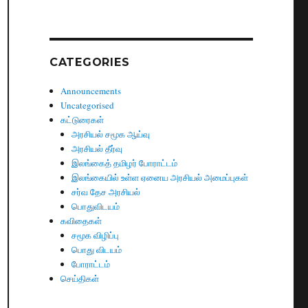
CATEGORIES
Announcements
Uncategorised
கட்டுரைகள்
அரசியல் சமூக ஆய்வு
அரசியல் தீர்வு
இலங்கைத் தமிழர் போராட்டம்
இலங்கையில் உள்ள ஏனைய அரசியல் அமைப்புகள்
சர்வ தேச அரசியல்
பொதுவிடயம்
கவிதைகள்
சமூக விழிப்பு
பொது விடயம்
போராட்டம்
செய்திகள்