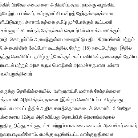
த்தில் பிரதேச சபைகளை அதிகரிப்பதாக, தமக்கு வழங்கிய
வேற்றிய பின்னர், உள்ளூராட்சி மன்றத் தேர்தல்களுக்கான
ியிடுமாறு, அரசாங்கத்தை தமிழ் முற்போக்குக் கூட்டணி
. உள்ளூராட்சி மன்றத் தேர்தல்கள் தொடர்பில் விளக்கமளிக்கும்
ு, கொழும்பில் அமைந்துள்ள மலைநாட்டு புதிய கிராமங்கள் மற்றும்
ி அமைச்சின் கேட்போர் கூடத்தில், நேற்று (16) நடைபெற்றது. இதில்
்து வெளியிட்ட தமிழ் முற்போக்குக் கூட்டணியின் தலைவரும் தேசிய
ுரையாடல் மற்றும் அரச கரும மொழிகள் அமைச்சருமான மனோ
ியுறுத்தினார்.
 கருத்து தெரிவிக்கையில், “உள்ளூராட்சி மன்றத் தேர்தல்களை
த்தமானி அறிவித்தல், நாளை (இன்று) வெளியிடப்படவிருந்தது.
வரெலியா மாவட்டத்தில் அதிக சனத்தொகையைக் கொண்ட 5 பிரதேச
்கையை 12ஆக அதிகரிப்பது தொடர்பில் அரசாங்கத்தால்
ுறுதி குறித்து, உள்ளூராட்சி மற்றும் மாகாண சபைகள் அமைச்சர் பைஸர்
துரையாடியுள்ளோம். எமக்கு வழங்கப்பட்ட வாக்குறுதிகளை