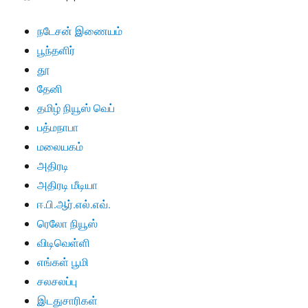
நடேசன் இணையம்
பூந்தளிர்
தூ
தேனி
தமிழ் நியூஸ் வெப்
பத்மநாபா
மலையகம்
அதிரடி
அதிரடி மீடியா
ஈ.பி.ஆர்.எல்.எவ்.
ரெலோ நியூஸ்
விடிவெள்ளி
எங்கள் பூமி
சலசலப்பு
இடதுசாரிகள்