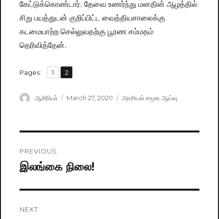
கேட்டுக்கொண்டார். தேவை உணர்ந்து மனதின் ஆழத்தில்
சிறு பயத்துடன் குறிப்பிட்ட வைத்தியசாலைக்கு
கடமையாற்ற செல்லுவதற்கு பூரண சம்மதம்
தெரிவித்தேன்.
,
Pages:
Page
1
Page
2
Author
ஆசிரியர்
Posted
March 27, 2020
Categories
அரசியல் சமூக ஆய்வு
on
Post
PREVIOUS
navigation
இலங்கை நிலை!
Previous
post:
NEXT