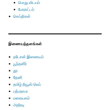
பொது விடயம்
போராட்டம்
செய்திகள்
இணையத்தளங்கள்
நடேசன் இணையம்
பூந்தளிர்
தூ
தேனி
தமிழ் நியூஸ் வெப்
பத்மநாபா
மலையகம்
அதிரடி