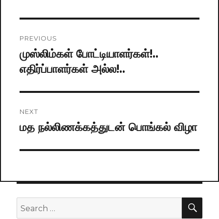
Post
PREVIOUS
navigation
முஸ்லிம்கள் போட்டியாளர்கள்!..
Previous
எதிர்ப்பாளர்கள் அல்ல!..
post:
NEXT
மத நல்லிணக்கத்துடன் பொங்கல் விழா
Next
post:
SE
Search
for: