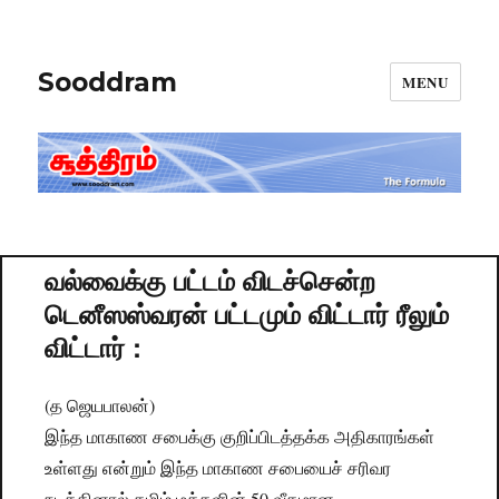
Sooddram
MENU
வல்வைக்கு பட்டம் விடச்சென்ற
டெனீஸஸ்வரன் பட்டமும் விட்டார் ரீலும்
விட்டார் :
(த ஜெயபாலன்)
இந்த மாகாண சபைக்கு குறிப்பிடத்தக்க அதிகாரங்கள்
உள்ளது என்றும் இந்த மாகாண சபையைச் சரிவர
நடத்தினால் தமிழ் மக்களின் 50 வீதமான