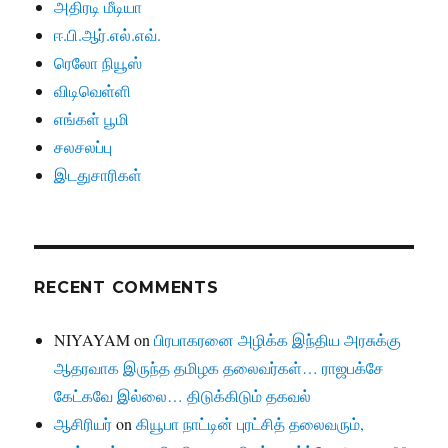
அதிரடி மீடியா
ஈ.பி.ஆர்.எல்.எவ்.
ரெலோ நியூஸ்
விடிவெள்ளி
எங்கள் பூமி
சலசலப்பு
இடதுசாரிகள்
RECENT COMMENTS
NIYAYAM
on
பிரபாகரனை அழிக்க இந்திய அரசுக்கு
ஆதரவாக இருந்த தமிழக தலைவர்கள்… ராஜபக்சே
கேட்கவே இல்லை… திடுக்கிடும் தகவல்
ஆசிரியர்
on
கியூபா நாட்டின் புரட்சித் தலைவரும்,