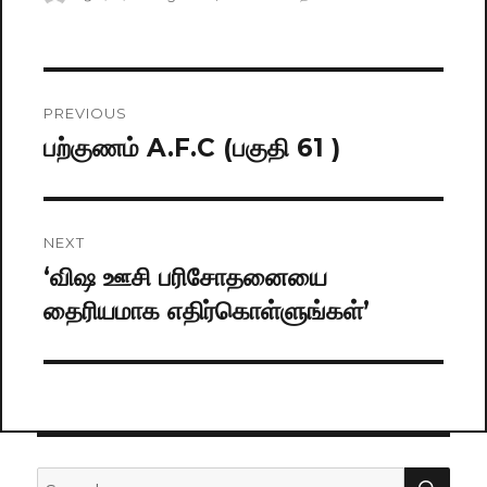
on
Post
PREVIOUS
navigation
பற்குணம் A.F.C (பகுதி 61 )
Previous
post:
NEXT
‘விஷ ஊசி பரிசோதனையை
Next
தைரியமாக எதிர்கொள்ளுங்கள்’
post:
SE
Search