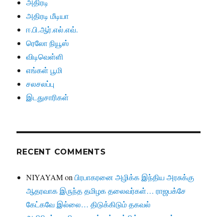
அதிரடி
அதிரடி மீடியா
ஈ.பி.ஆர்.எல்.எவ்.
ரெலோ நியூஸ்
விடிவெள்ளி
எங்கள் பூமி
சலசலப்பு
இடதுசாரிகள்
RECENT COMMENTS
NIYAYAM
on
பிரபாகரனை அழிக்க இந்திய அரசுக்கு
ஆதரவாக இருந்த தமிழக தலைவர்கள்… ராஜபக்சே
கேட்கவே இல்லை… திடுக்கிடும் தகவல்