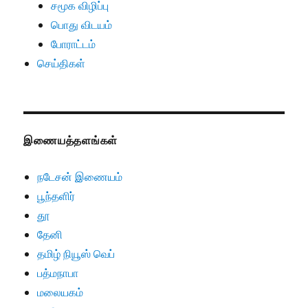
சமூக விழிப்பு
பொது விடயம்
போராட்டம்
செய்திகள்
இணையத்தளங்கள்
நடேசன் இணையம்
பூந்தளிர்
தூ
தேனி
தமிழ் நியூஸ் வெப்
பத்மநாபா
மலையகம்