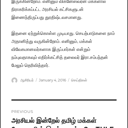
இருக்கின்றோம். எனினும் விக்னேஸ்வரன் மக்களால்
நிராகரிக்கப்பட்ட அரசியல் கட்சிகளுடன்
இணைந்திருப்பது துரதிஷ்டவசமானது.
இதனை ஏற்றுக்கொள்ள முடியாது. செயற்பாடுகளை நாம்
அதானித்து வருகின்றோம். எனினும், மக்கள்
விவேகமானவர்களாக இருப்பார்கள் என்றும்
நம்புவதாகவும் எதிர்க்கட்சித் தலைவர் இரா.சம்பந்தன்
மேலும் தெரிவித்தார்.
Author
ஆசிரியர்
Posted
January 4, 2016
Categories
செய்திகள்
on
Post
PREVIOUS
navigation
அரசியல் இன்றேல் தமிழ் மக்கள்
Previous