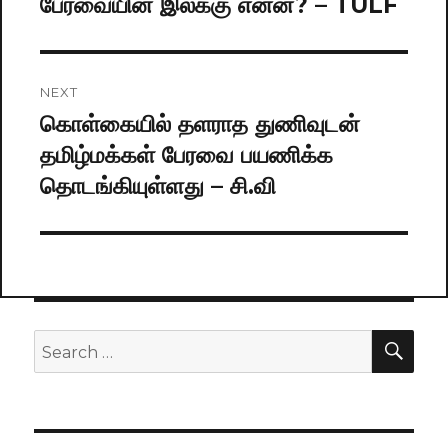
பேரவையின் இலக்கு என்ன? – TULF
post:
NEXT
கொள்கையில் தளராத துணிவுடன்
Next
தமிழ்மக்கள் பேரவை பயணிக்க
post:
தொடங்கியுள்ளது – சி.வி
SE
Search
for: