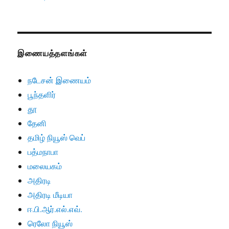
இணையத்தளங்கள்
நடேசன் இணையம்
பூந்தளிர்
தூ
தேனி
தமிழ் நியூஸ் வெப்
பத்மநாபா
மலையகம்
அதிரடி
அதிரடி மீடியா
ஈ.பி.ஆர்.எல்.எவ்.
ரெலோ நியூஸ்