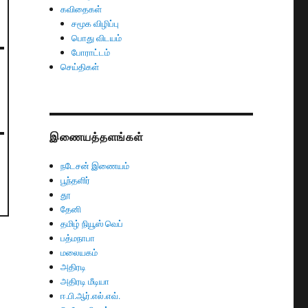
கவிதைகள்
சமூக விழிப்பு
பொது விடயம்
போராட்டம்
செய்திகள்
இணையத்தளங்கள்
நடேசன் இணையம்
பூந்தளிர்
தூ
தேனி
தமிழ் நியூஸ் வெப்
பத்மநாபா
மலையகம்
அதிரடி
அதிரடி மீடியா
ஈ.பி.ஆர்.எல்.எவ்.