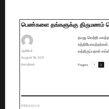
பெண்களை தங்களுக்கு திருமணம் செய
தமது வெற்றி மகத்
உத்தியோகத்தர்கள், 
வந்திருப்பதால் எ
Author
ஆசிரியர்
Posted
August 18, 2021
on
Categories
செய்திகள்
,
Pages:
Page
1
Page
2
Post
PREVIOUS