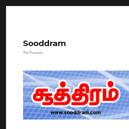
Sooddram
The Formula