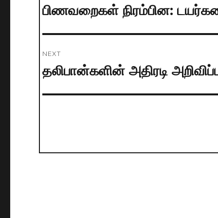
navigation
பிணவறைகள் நிரம்பின: டயர்களை
Previous
post:
NEXT
தலிபான்களின் அதிரடி அறிவிப்ப
Next
post: