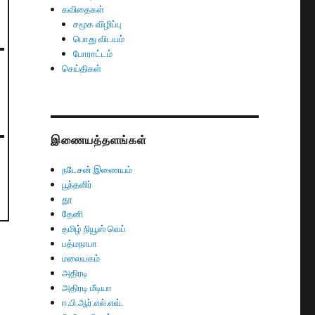
கவிதைகள்
சமூக விழிப்பு
பொது விடயம்
போராட்டம்
செய்திகள்
இணையத்தளங்கள்
நடேசன் இணையம்
பூந்தளிர்
தூ
தேனி
தமிழ் நியூஸ் வெப்
பத்மநாபா
மலையகம்
அதிரடி
அதிரடி மீடியா
ஈ.பி.ஆர்.எல்.எவ்.