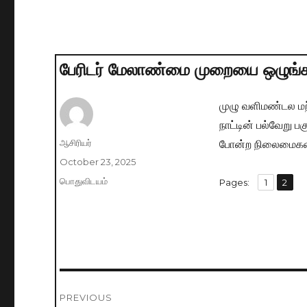
பேரிடர் மேலாண்மை முறையை ஒழுங்க
முழு வளிமண்டல ம
நாட்டின் பல்வேறு 
போன்ற நிலைமைகளை
Author
ஆசிரியர்
Posted
October 23, 2025
on
Categories
பொதுவிடயம்
,
Pages:
Page
1
Page
2
Post
PREVIOUS