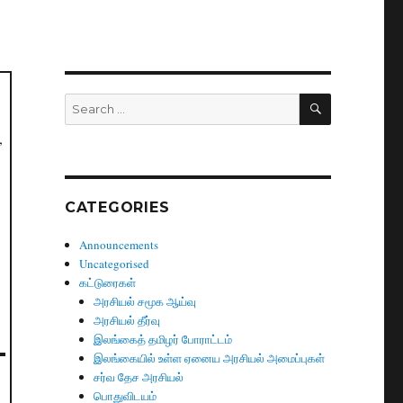
SEARCH
Search
for:
,
CATEGORIES
Announcements
Uncategorised
கட்டுரைகள்
அரசியல் சமூக ஆய்வு
அரசியல் தீர்வு
இலங்கைத் தமிழர் போராட்டம்
இலங்கையில் உள்ள ஏனைய அரசியல் அமைப்புகள்
சர்வ தேச அரசியல்
பொதுவிடயம்