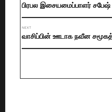
navigation
பிரபல இசையமைப்பாளர் சபேஷ்
Previous
post:
NEXT
வாசிப்பின் ஊடாக நவீன சமூக
Next
post: