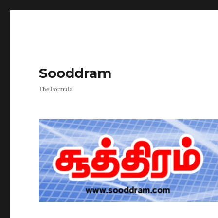
Sooddram
The Formula