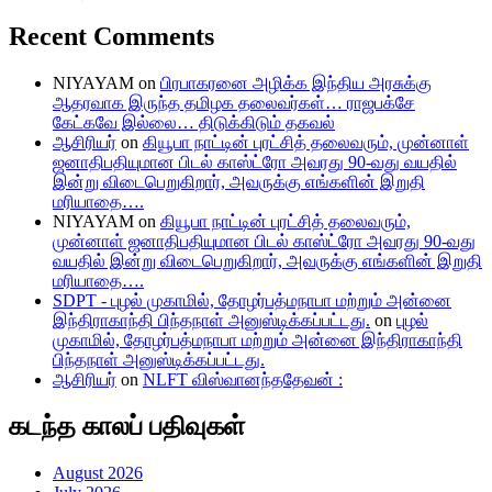
Recent Comments
NIYAYAM
on
பிரபாகரனை அழிக்க இந்திய அரசுக்கு
ஆதரவாக இருந்த தமிழக தலைவர்கள்… ராஜபக்சே
கேட்கவே இல்லை… திடுக்கிடும் தகவல்
ஆசிரியர்
on
கியூபா நாட்டின் புரட்சித் தலைவரும், முன்னாள்
ஜனாதிபதியுமான பிடல் காஸ்ட்ரோ அவரது 90-வது வயதில்
இன்று விடைபெறுகிறார், அவருக்கு எங்களின் இறுதி
மரியாதை….
NIYAYAM
on
கியூபா நாட்டின் புரட்சித் தலைவரும்,
முன்னாள் ஜனாதிபதியுமான பிடல் காஸ்ட்ரோ அவரது 90-வது
வயதில் இன்று விடைபெறுகிறார், அவருக்கு எங்களின் இறுதி
மரியாதை….
SDPT - புழல் முகாமில், தோழர்பத்மநாபா மற்றும் அன்னை
இந்திராகாந்தி பிந்தநாள் அனுஸ்டிக்கப்பட்டது.
on
புழல்
முகாமில், தோழர்பத்மநாபா மற்றும் அன்னை இந்திராகாந்தி
பிந்தநாள் அனுஸ்டிக்கப்பட்டது.
ஆசிரியர்
on
NLFT விஸ்வானந்ததேவன் :
கடந்த காலப் பதிவுகள்
August 2026