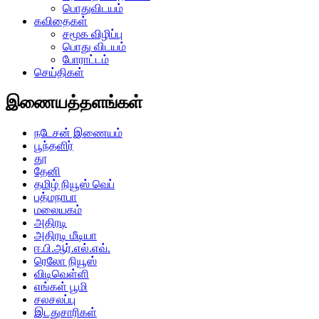
பொதுவிடயம்
கவிதைகள்
சமூக விழிப்பு
பொது விடயம்
போராட்டம்
செய்திகள்
இணையத்தளங்கள்
நடேசன் இணையம்
பூந்தளிர்
தூ
தேனி
தமிழ் நியூஸ் வெப்
பத்மநாபா
மலையகம்
அதிரடி
அதிரடி மீடியா
ஈ.பி.ஆர்.எல்.எவ்.
ரெலோ நியூஸ்
விடிவெள்ளி
எங்கள் பூமி
சலசலப்பு
இடதுசாரிகள்