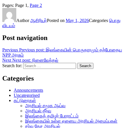
Pages:
Page
1
,
Page
2
Author
ஆசிரியர்
Posted on
May 1, 2026
Categories
பொது
விடயம்
Post navigation
Previous
Previous post:
இலங்கையின் பொருதாரமும் தற்போதைய
NPP அரசும்
Next
Next post:
நினைவேந்தல்
Search for:
Search
Categories
Announcements
Uncategorised
கட்டுரைகள்
அரசியல் சமூக ஆய்வு
அரசியல் தீர்வு
இலங்கைத் தமிழர் போராட்டம்
இலங்கையில் உள்ள ஏனைய அரசியல் அமைப்புகள்
சர்வ தேச அரசியல்