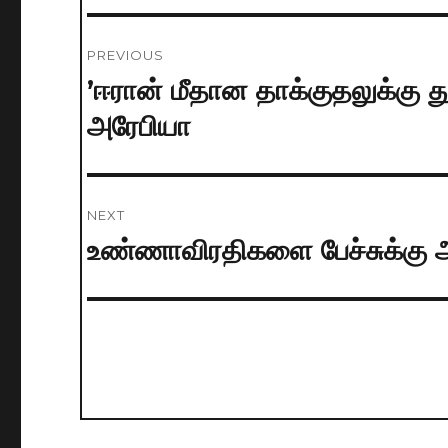
Post
PREVIOUS
navigation
’ஈரான் மீதான தாக்குதலுக்கு
Previous
post:
அரேபியா
NEXT
உண்ணாவிரதிகளை பேச்சுக்கு 
Next
post: