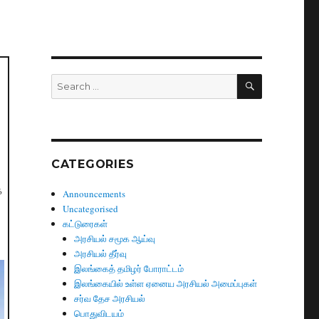
SEARCH
Search
for:
CATEGORIES
க
Announcements
Uncategorised
கட்டுரைகள்
அரசியல் சமூக ஆய்வு
அரசியல் தீர்வு
இலங்கைத் தமிழர் போராட்டம்
இலங்கையில் உள்ள ஏனைய அரசியல் அமைப்புகள்
சர்வ தேச அரசியல்
பொதுவிடயம்