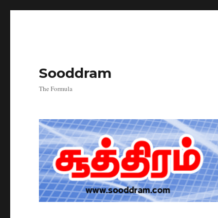
Sooddram
The Formula