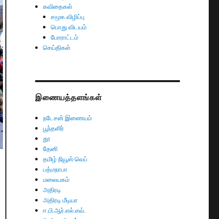
கவிதைகள்
சமூக விழிப்பு
பொது விடயம்
போராட்டம்
செய்திகள்
இணையத்தளங்கள்
நடேசன் இணையம்
பூந்தளிர்
தூ
தேனி
தமிழ் நியூஸ் வெப்
பத்மநாபா
மலையகம்
அதிரடி
அதிரடி மீடியா
ஈ.பி.ஆர்.எல்.எவ்.