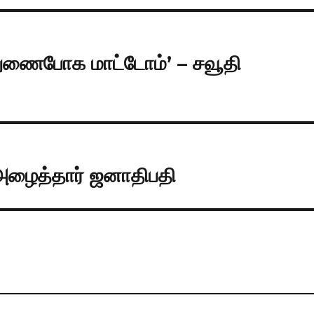
 துணைபோக மாட்டோம்’ – சவூதி
அழைத்தார் ஜனாதிபதி